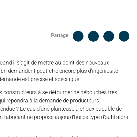
Facebook
Cop
Partage
Messenger
Linked in
and il s’agit de mettre au point des nouveaux
bri demandent peut-être encore plus d’ingéniosité
 demande est précise et spécifique.
es constructeurs à se détourner de débouchés très
 qui répondra à la demande de producteurs
tendue ? Le cas d’une planteuse à choux capable de
 fabricant ne propose aujourd’hui ce type d’outil alors