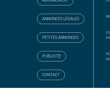
ABONNEMENT
MA
ANNONCES LÉGALES
gram
 sur YouTube
CU
PETITES ANNONCES
A
PO
PUBLICITÉ
AG
CONTACT
NEWSLETTER