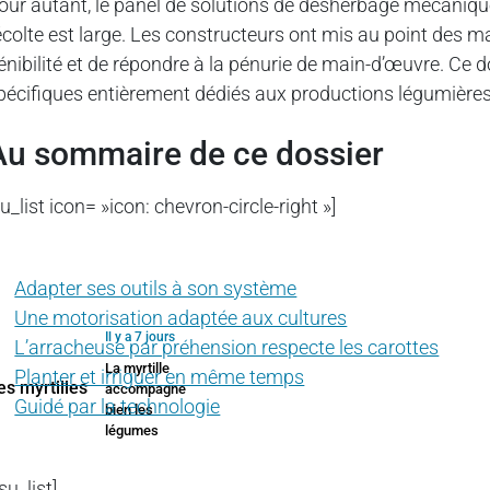
our autant, le panel de solutions de désherbage mécanique,
écolte est large. Les constructeurs ont mis au point des 
énibilité et de répondre à la pénurie de main-d’œuvre. Ce
pécifiques entièrement dédiés aux productions légumières
Au sommaire de ce dossier
su_list icon= »icon: chevron-circle-right »]
Adapter ses outils à son système
Une motorisation adaptée aux cultures
Il y a 7 jours
L’arracheuse par préhension respecte les carottes
La myrtille
Planter et irriguer en même temps
accompagne
Guidé par la technologie
bien les
légumes
/su_list]