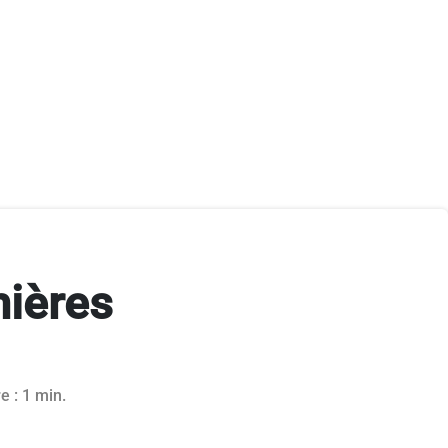
mières
2019
e : 1 min.