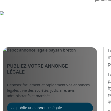
L
m
p
PUBLIEZ VOTRE ANNONCE
LÉGALE
L
p
Déposez facilement et rapidement vos annonces
h
légales : vie des sociétés, judiciaire, avis
p
administratifs et marchés.
q
Je publie une annonce légale