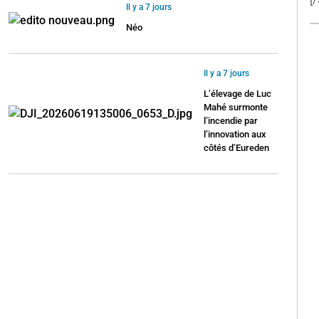
Il y a 7 jours
Néo
Il y a 7 jours
L’élevage de Luc
Mahé surmonte
l’incendie par
l’innovation aux
côtés d’Eureden