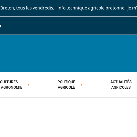
 Breton
, tous les vendredis, l'info technique agricole bretonne !
Je m
S
JOURNAL PAYSAN BRETON
HEBDOMADAIRE TECHNIQUE AGRI
CULTURES
POLITIQUE
ACTUALITÉS
T AGRONOMIE
AGRICOLE
AGRICOLES