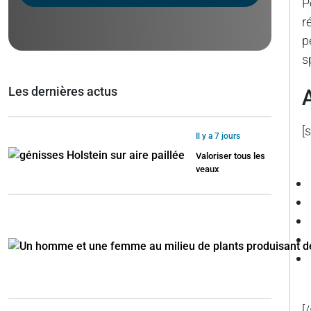
P
r
p
s
Les dernières actus
[
Il y a 7 jours
Valoriser tous les
veaux
[