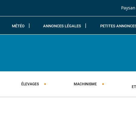
Passer au contenu
Paysan
MÉTÉO
ANNONCES LÉGALES
PETITES ANNONCE
ÉLEVAGES
MACHINISME
E