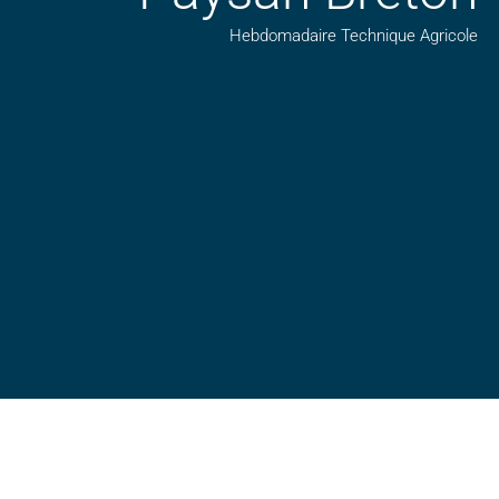
Hebdomadaire Technique Agricole
Suivez nos publications avec notre flux RSS
Aimez-nous sur facebook
Retrouvez-nous sur Linkedin
Suivez-nous sur insta
Regardez-nous