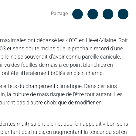
Facebook
Cop
Partage
Messenger
Linked in
s maximales ont dépassé les 40°C en Ille-et-Vilaine. Soit
003 et sans doute moins que le prochain record d’une
lle, ne se souvenait d’avoir connu pareille canicule.
vu des feuilles de maïs à ce point blanchies en
és ont été littéralement brûlés en plein champ.
les effets du changement climatique. Dans certains
, la culture de maïs risque de l’être tout autant. Les
auront pas d’autre choix que de modifier en
entes maîtrisaient bien et que l’on appelait « bon sens
eplantant des haies, en augmentant la teneur du sol en