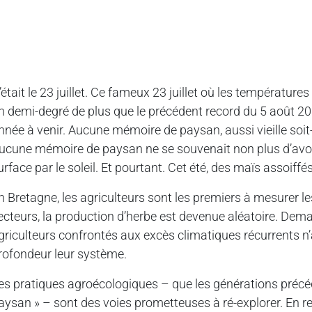
’était le 23 juillet. Ce fameux 23 juillet où les température
n demi-degré de plus que le précédent record du 5 août 2
nnée à venir. Aucune mémoire de paysan, aussi vieille soit-e
ucune mémoire de paysan ne se souvenait non plus d’avoir 
urface par le soleil. Et pourtant. Cet été, des maïs assoiff
n Bretagne, les agriculteurs sont les premiers à mesurer 
ecteurs, la production d’herbe est devenue aléatoire. Demain
griculteurs confrontés aux excès climatiques récurrents n’
rofondeur leur système.
es pratiques agroécologiques – que les générations précéd
aysan » – sont des voies prometteuses à ré-explorer. En r