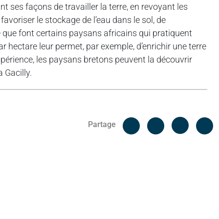
 ses façons de travailler la terre, en revoyant les
 favoriser le stockage de l’eau dans le sol, de
ce que font certains paysans africains qui pratiquent
par hectare leur permet, par exemple, d’enrichir une terre
périence, les paysans bretons peuvent la découvrir
 Gacilly.
Facebook
C
Partage
Messenger
Linked i