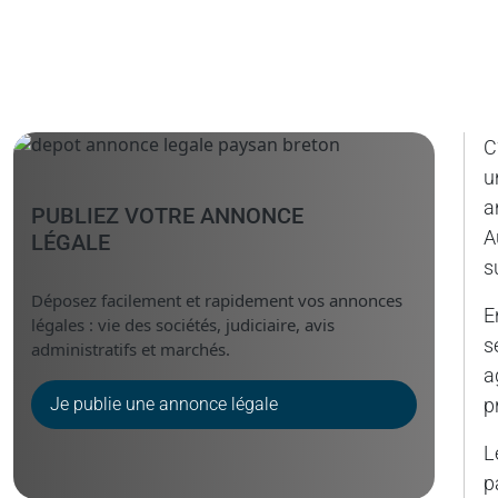
C
u
a
PUBLIEZ VOTRE ANNONCE
A
LÉGALE
s
Déposez facilement et rapidement vos annonces
E
légales : vie des sociétés, judiciaire, avis
s
administratifs et marchés.
a
Je publie une annonce légale
p
L
p