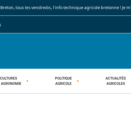
 Breton
, tous les vendredis, l'info technique agricole bretonne !
Je m
S
JOURNAL PAYSAN BRETON
HEBDOMADAIRE TECHNIQUE AGRI
CULTURES
POLITIQUE
ACTUALITÉS
T AGRONOMIE
AGRICOLE
AGRICOLES