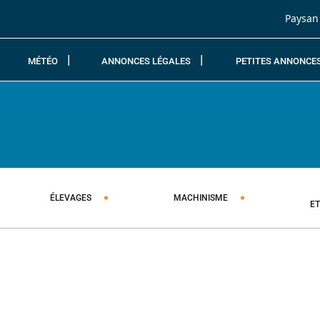
Passer au contenu
Paysan
MÉTÉO
ANNONCES LÉGALES
PETITES ANNONCE
ÉLEVAGES
MACHINISME
E