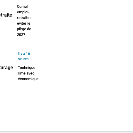
Cumul
emploi-
retraite :
éviter le
piège de
2027
Il y a 16
heures
Technique
rime avec
économique