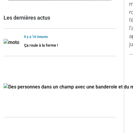
m
r
Les dernières actus
l
l
a
Il y a 16 heures
j
Ça roule à la ferme !