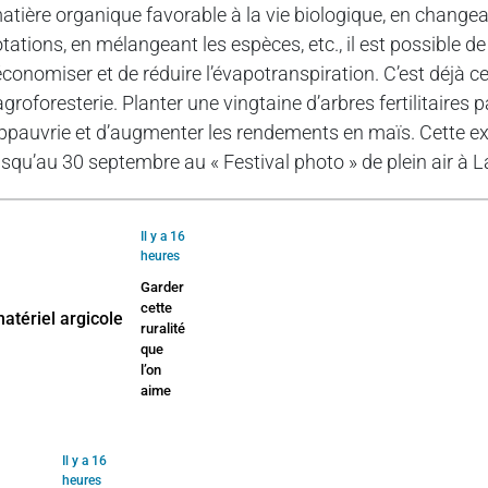
atière organique favorable à la vie biologique, en changeant
otations, en mélangeant les espèces, etc., il est possible de
’économiser et de réduire l’évapotranspiration. C’est déjà 
’agroforesterie. Planter une vingtaine d’arbres fertilitaires 
ppauvrie et d’augmenter les rendements en maïs. Cette ex
usqu’au 30 septembre au « Festival photo » de plein air à La
Il y a 16
heures
Garder
cette
ruralité
que
l’on
aime
Il y a 16
heures