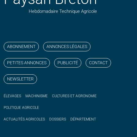
Hebdomadaire Technique Agricole
Suivez nos publications avec notre flux RSS
Aimez-nous sur facebook
Retrouvez-nous sur Linkedin
Suivez-nous sur instagram
Regardez-nous sur YouTube
ABONNEMENT
ANNONCES LÉGALES
PETITES ANNONCES
PUBLICITÉ
CONTACT
NEWSLETTER
ÉLEVAGES
MACHINISME
CULTURES ET AGRONOMIE
POLITIQUE
AGRICOLE
ACTUALITÉS
AGRICOLES
DOSSIERS
DÉPARTEMENT