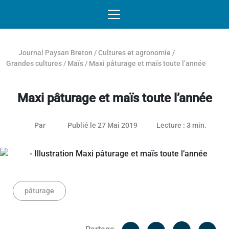
Passer au contenu
NAVIGATION MOBILE
O
NAVIGATION
PRINCIPALE
Journal Paysan Breton
/
Cultures et agronomie
/
Grandes cultures
/
Maïs
/
Maxi pâturage et maïs toute l’année
Maxi pâturage et maïs toute l’année
26 janvier 2021
Par
Publié le 27 Mai 2019
Lecture : 3 min.
pâturage
Facebook
Cop