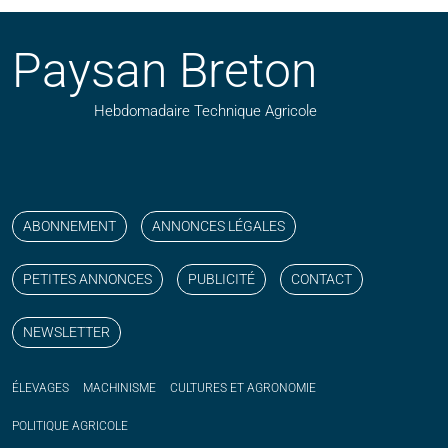
Paysan Breton
Hebdomadaire Technique Agricole
Suivez nos publications avec notre flux RSS
Aimez-nous sur facebook
Retrouvez-nous sur Linkedin
Suivez-nous sur instagram
Regardez-nous sur YouTube
ABONNEMENT
ANNONCES LÉGALES
PETITES ANNONCES
PUBLICITÉ
CONTACT
NEWSLETTER
ÉLEVAGES
MACHINISME
CULTURES ET AGRONOMIE
POLITIQUE
AGRICOLE