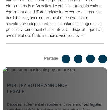
aliments ». Une demande que porte la France depuis
plusieurs mois à Bruxelles. Le président français estime
également que l’UE doit mieux lutter contre « la menace
des lobbies », avec notamment une « évaluation
scientifique indépendante des substances dangereuses
pour l’environnement et la santé ». Un dispositif que l’UE,
avec l’aval des États membres vient, de réviser.
Facebook
C
Partage
Messenger
Linked i
PUBLIEZ VOTRE ANNONCE
LÉGALE
Déposez facilement et rapidement vos annonces légales
: vie des sociétés, judiciaire, avis administratifs et