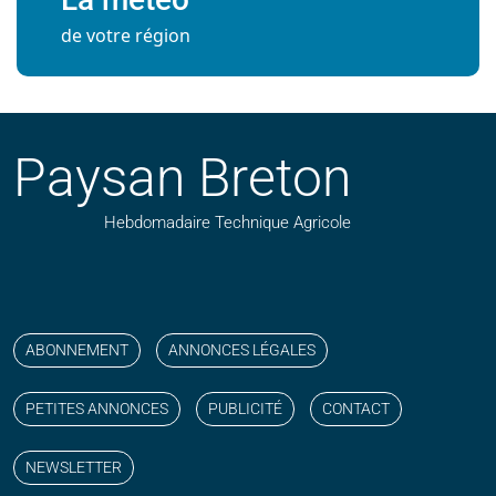
de votre région
Paysan Breton
Hebdomadaire Technique Agricole
Suivez nos publications avec notre flux RSS
Aimez-nous sur facebook
Retrouvez-nous sur Linkedin
Suivez-nous sur instagram
Regardez-nous sur YouTube
ABONNEMENT
ANNONCES LÉGALES
PETITES ANNONCES
PUBLICITÉ
CONTACT
NEWSLETTER