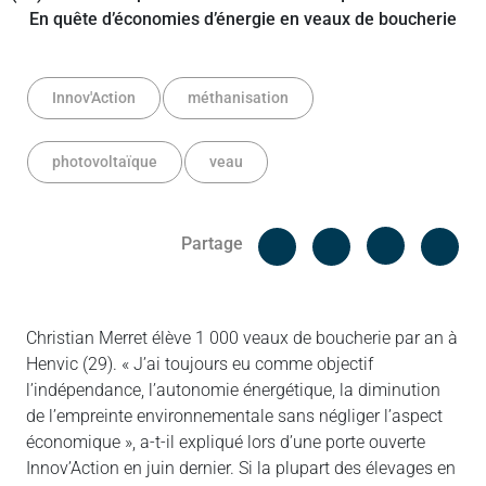
Innov'Action
méthanisation
photovoltaïque
veau
Facebook
Cop
Partage
Messenger
Linked in
Christian Merret élève 1 000 veaux de boucherie par an à
Henvic (29). « J’ai toujours eu comme objectif
l’indépendance, l’autonomie énergétique, la diminution
de l’empreinte environnementale sans négliger l’aspect
économique », a-t-il expliqué lors d’une porte ouverte
Innov’Action en juin dernier. Si la plupart des élevages en