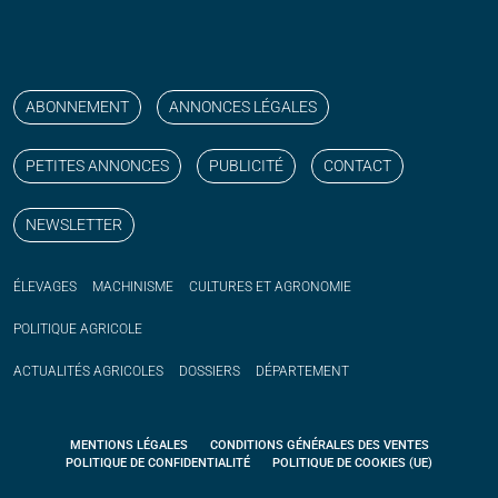
Suivez nos publications avec notre flux RSS
Aimez-nous sur facebook
Retrouvez-nous sur Linkedin
Suivez-nous sur instagram
Regardez-nous sur YouTube
ABONNEMENT
ANNONCES LÉGALES
PETITES ANNONCES
PUBLICITÉ
CONTACT
NEWSLETTER
ÉLEVAGES
MACHINISME
CULTURES ET AGRONOMIE
POLITIQUE
AGRICOLE
ACTUALITÉS
AGRICOLES
DOSSIERS
DÉPARTEMENT
MENTIONS LÉGALES
CONDITIONS GÉNÉRALES DES VENTES
POLITIQUE DE CONFIDENTIALITÉ
POLITIQUE DE COOKIES (UE)