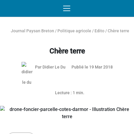
Passer au contenu
NAVIGATION MOBILE
O
NAVIGATION
PRINCIPALE
Journal Paysan Breton
/
Politique agricole
/
Edito
/
Chère terre
Chère terre
Par
Didier Le Du
Publié le 19 Mar 2018
Lecture : 1 min.