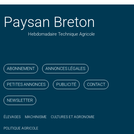
Paysan Breton
Hebdomadaire Technique Agricole
Suivez nos publications avec notre flux RSS
Aimez-nous sur facebook
Retrouvez-nous sur Linkedin
Suivez-nous sur instagram
Regardez-nous sur YouTube
ABONNEMENT
ANNONCES LÉGALES
PETITES ANNONCES
PUBLICITÉ
CONTACT
NEWSLETTER
ÉLEVAGES
MACHINISME
CULTURES ET AGRONOMIE
POLITIQUE
AGRICOLE