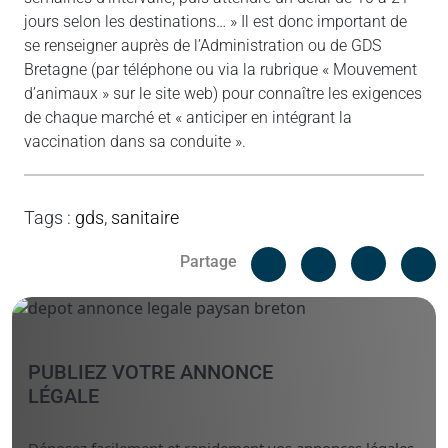
jours selon les destinations… » Il est donc important de
se renseigner auprès de l’Administration ou de GDS
Bretagne (par téléphone ou via la rubrique « Mouvement
d’animaux » sur le site web) pour connaître les exigences
de chaque marché et « anticiper en intégrant la
vaccination dans sa conduite ».
Tags
:
gds
,
sanitaire
Facebook
C
Partage
Messenger
Linked i
PUBLIEZ VOTRE ANNONCE
LÉGALE