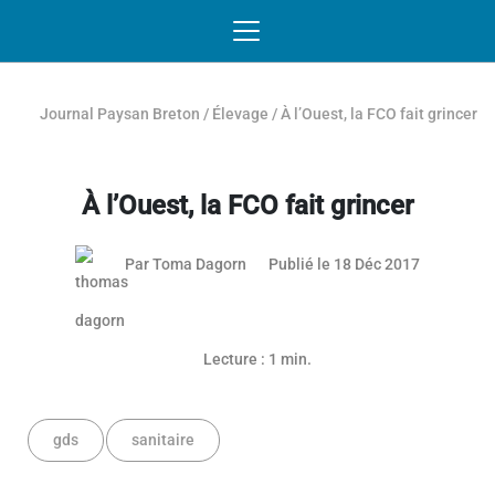
Passer au contenu
NAVIGATION MOBILE
O
NAVIGATION
PRINCIPALE
Journal Paysan Breton
/
Élevage
/
À l’Ouest, la FCO fait grincer
À l’Ouest, la FCO fait grincer
Par
Toma Dagorn
Publié le 18 Déc 2017
Lecture : 1 min.
gds
sanitaire