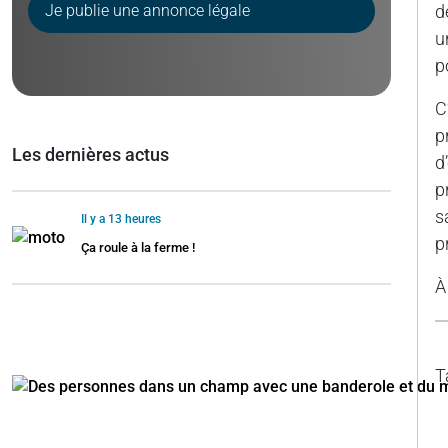
Je publie une annonce légale
d
u
p
C
p
Les dernières actus
d
p
s
Il y a 13 heures
p
Ça roule à la ferme !
À
T