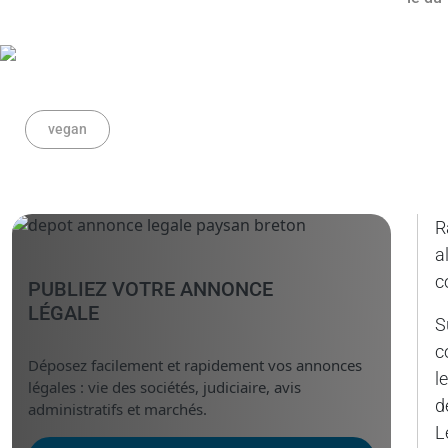
vegan
R
a
c
PUBLIEZ VOTRE ANNONCE
LÉGALE
S
c
Déposez facilement et rapidement vos annonces
l
légales : vie des sociétés, judiciaire, avis
d
administratifs et marchés.
L