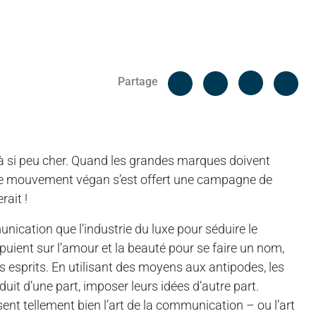
Facebook
Cop
Partage
Messenger
Linked in
à si peu cher. Quand les grandes marques doivent
m, le mouvement végan s’est offert une campagne de
rait !
ication que l’industrie du luxe pour séduire le
uient sur l’amour et la beauté pour se faire un nom,
 les esprits. En utilisant des moyens aux antipodes, les
it d’une part, imposer leurs idées d’autre part.
ent tellement bien l’art de la communication – ou l’art