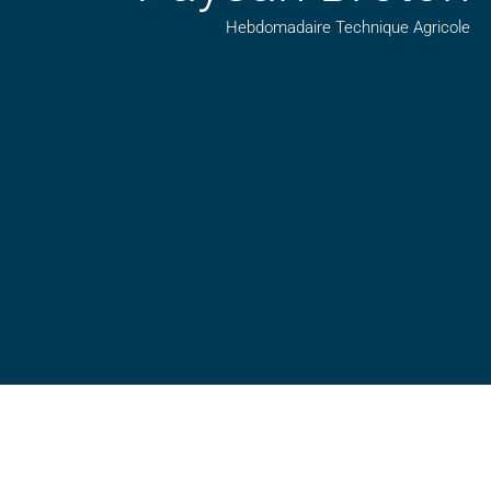
Hebdomadaire Technique Agricole
Suivez nos publications avec notre flux RSS
Aimez-nous sur facebook
Retrouvez-nous sur Linkedin
Suivez-nous sur insta
Regardez-nous