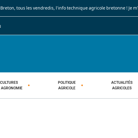
 Breton
, tous les vendredis, l'info technique agricole bretonne !
Je m
S
JOURNAL PAYSAN BRETON
HEBDOMADAIRE TECHNIQUE AGRI
CULTURES
POLITIQUE
ACTUALITÉS
T AGRONOMIE
AGRICOLE
AGRICOLES