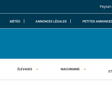
Passer au contenu
Paysan
MÉTÉO
ANNONCES LÉGALES
PETITES ANNONCE
ÉLEVAGES
MACHINISME
E