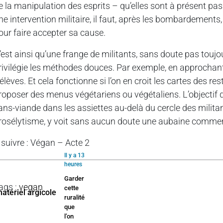
e la manipulation des esprits – qu’elles sont à présent 
ne intervention militaire, il faut, après les bombardements
our faire accepter sa cause.
’est ainsi qu’une frange de militants, sans doute pas toujou
rivilégie les méthodes douces. Par exemple, en approchant
’élèves. Et cela fonctionne si l’on en croit les cartes des 
roposer des menus végétariens ou végétaliens. L’objectif 
ans-viande dans les assiettes au-delà du cercle des militant
rosélytisme, y voit sans aucun doute une aubaine commer
 suivre : Végan – Acte 2
Il y a 13
heures
Garder
ags
:
vegan
cette
ruralité
que
l’on