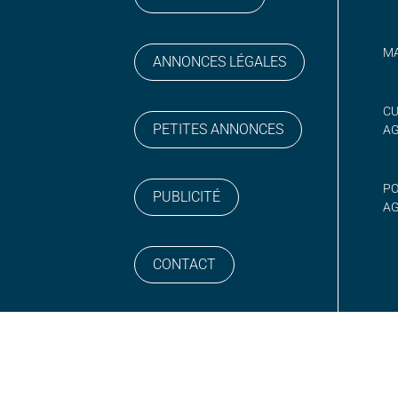
MA
ANNONCES LÉGALES
gram
 sur YouTube
CU
PETITES ANNONCES
A
PO
PUBLICITÉ
AG
CONTACT
NEWSLETTER