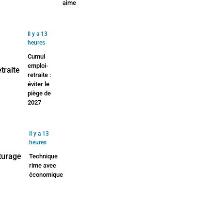
aime
Il y a 13
heures
Cumul
emploi-
retraite :
éviter le
piège de
2027
Il y a 13
heures
Technique
rime avec
économique