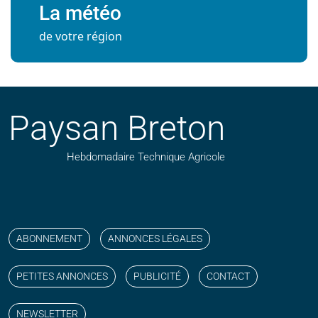
La météo
de votre région
Paysan Breton
Hebdomadaire Technique Agricole
Suivez nos publications avec notre flux RSS
Aimez-nous sur facebook
Retrouvez-nous sur Linkedin
Suivez-nous sur instagram
Regardez-nous sur YouTube
ABONNEMENT
ANNONCES LÉGALES
PETITES ANNONCES
PUBLICITÉ
CONTACT
NEWSLETTER