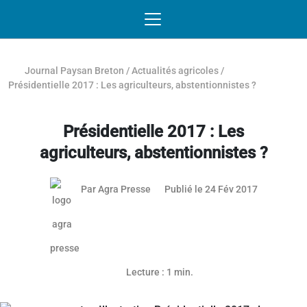
Passer au contenu
NAVIGATION MOBILE
O
NAVIGATION
PRINCIPALE
Journal Paysan Breton
/
Actualités agricoles
/
Présidentielle 2017 : Les agriculteurs, abstentionnistes ?
Présidentielle 2017 : Les
agriculteurs, abstentionnistes ?
24 février 
Par
Agra Presse
Publié le 24 Fév 2017
Lecture : 1 min.