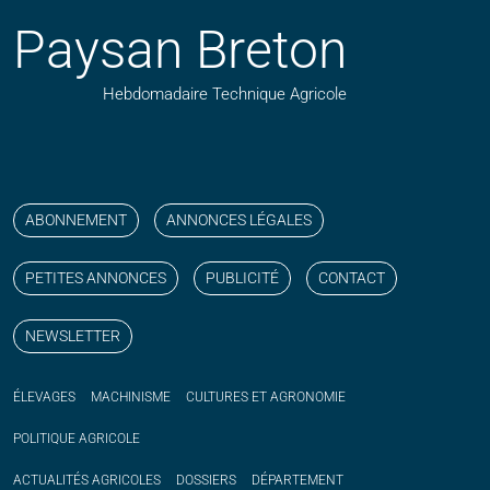
Paysan Breton
Hebdomadaire Technique Agricole
Suivez nos publications avec notre flux RSS
Aimez-nous sur facebook
Retrouvez-nous sur Linkedin
Suivez-nous sur instagram
Regardez-nous sur YouTube
ABONNEMENT
ANNONCES LÉGALES
PETITES ANNONCES
PUBLICITÉ
CONTACT
NEWSLETTER
ÉLEVAGES
MACHINISME
CULTURES ET AGRONOMIE
POLITIQUE
AGRICOLE
ACTUALITÉS
AGRICOLES
DOSSIERS
DÉPARTEMENT