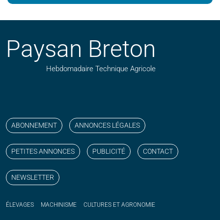
Paysan Breton
Hebdomadaire Technique Agricole
Suivez nos publications avec notre flux RSS
Aimez-nous sur facebook
Retrouvez-nous sur Linkedin
Suivez-nous sur instagram
Regardez-nous sur YouTube
ABONNEMENT
ANNONCES LÉGALES
PETITES ANNONCES
PUBLICITÉ
CONTACT
NEWSLETTER
ÉLEVAGES
MACHINISME
CULTURES ET AGRONOMIE