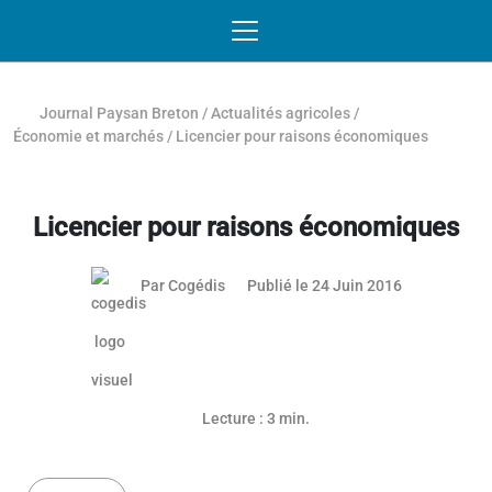
Passer au contenu
NAVIGATION MOBILE
O
NAVIGATION
PRINCIPALE
Journal Paysan Breton
/
Actualités agricoles
/
Économie et marchés
/
Licencier pour raisons économiques
Licencier pour raisons économiques
24 juin 2016
Par
Cogédis
Publié le 24 Juin 2016
Lecture : 3 min.