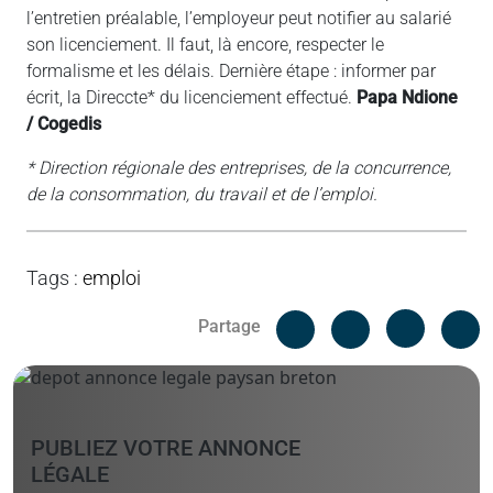
l’entretien préalable, l’employeur peut notifier au salarié
son licenciement. Il faut, là encore, respecter le
formalisme et les délais. Dernière étape : informer par
écrit, la Direccte* du licenciement effectué.
Papa Ndione
/ Cogedis
* Direction régionale des entreprises, de la concurrence,
de la consommation, du travail et de l’emploi.
Tags
:
emploi
Facebook
C
Partage
Messenger
Linked i
PUBLIEZ VOTRE ANNONCE
LÉGALE