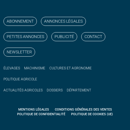
Suivez nos publications avec notre flux RSS
Aimez-nous sur facebook
Retrouvez-nous sur Linkedin
Suivez-nous sur instagram
Regardez-nous sur YouTube
ABONNEMENT
ANNONCES LÉGALES
PETITES ANNONCES
PUBLICITÉ
CONTACT
NEWSLETTER
ÉLEVAGES
MACHINISME
CULTURES ET AGRONOMIE
POLITIQUE
AGRICOLE
ACTUALITÉS
AGRICOLES
DOSSIERS
DÉPARTEMENT
MENTIONS LÉGALES
CONDITIONS GÉNÉRALES DES VENTES
POLITIQUE DE CONFIDENTIALITÉ
POLITIQUE DE COOKIES (UE)