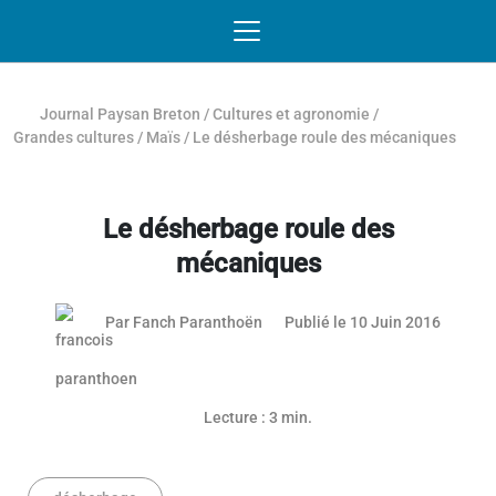
Passer au contenu
NAVIGATION MOBILE
O
NAVIGATION
PRINCIPALE
Journal Paysan Breton
/
Cultures et agronomie
/
Grandes cultures
/
Maïs
/
Le désherbage roule des mécaniques
Le désherbage roule des
mécaniques
10 juin
Par
Fanch Paranthoën
Publié le 10 Juin 2016
Lecture : 3 min.