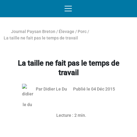
Passer au contenu
NAVIGATION MOBILE
O
NAVIGATION
PRINCIPALE
Journal Paysan Breton
/
Élevage
/
Porc
/
La taille ne fait pas le temps de travail
La taille ne fait pas le temps de
travail
03 mai 201
Par
Didier Le Du
Publié le 04 Déc 2015
Lecture : 2 min.