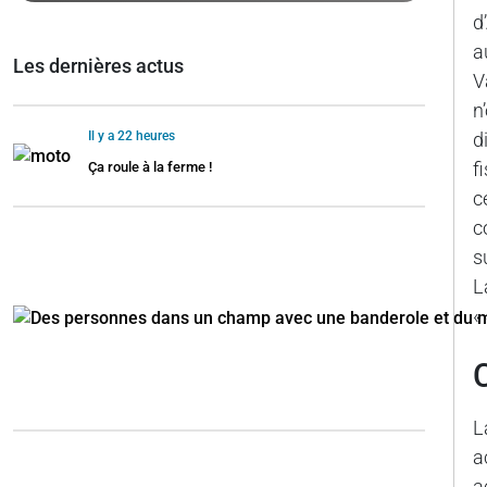
d
a
Les dernières actus
V
n
Il y a 22 heures
d
f
Ça roule à la ferme !
c
c
s
L
«
L
a
a