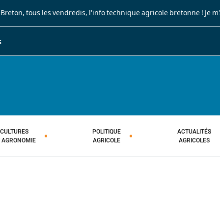
 Breton
, tous les vendredis, l'info technique agricole bretonne !
Je m
S
JOURNAL PAYSAN BRETON
HEBDOMADAIRE TECHNIQUE AGRI
CULTURES
POLITIQUE
ACTUALITÉS
T AGRONOMIE
AGRICOLE
AGRICOLES