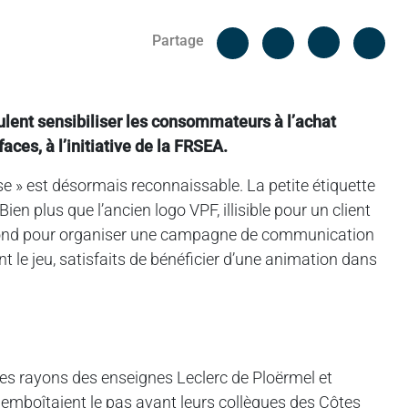
Facebook
Cop
Partage
Messenger
Linked in
ulent sensibiliser les consommateurs à l’achat
aces, à l’initiative de la FRSEA.
ise » est désormais reconnaissable. La petite étiquette
n plus que l’ancien logo VPF, illisible pour un client
u bond pour organiser une campagne de communication
 le jeu, satisfaits de bénéficier d’une animation dans
les rayons des enseignes Leclerc de Ploërmel et
ur emboîtaient le pas avant leurs collègues des Côtes