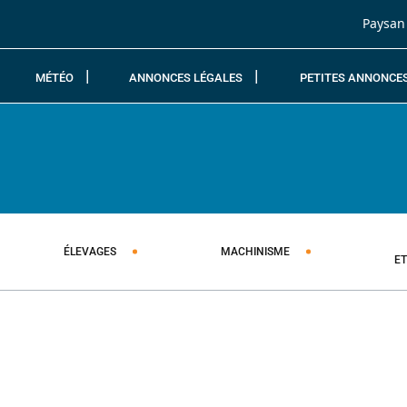
Passer au contenu
Paysan
MÉTÉO
ANNONCES LÉGALES
PETITES ANNONCE
ÉLEVAGES
MACHINISME
E