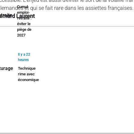
Cumul
llemandes et qui se fait rare dans les assiettes françaises. 
emploi-
ernard Laurent
retraite :
éviter le
piège de
2027
Il y a 22
heures
Technique
rime avec
économique