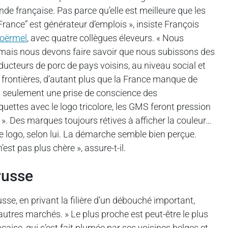
nde française. Pas parce qu’elle est meilleure que les
rance” est générateur d’emplois », insiste François
loërmel
, avec quatre collègues éleveurs. « Nous
 mais nous devons faire savoir que nous subissons des
ucteurs de porc de pays voisins, au niveau social et
frontières, d’autant plus que la France manque de
 seulement une prise de conscience des
uettes avec le logo tricolore, les GMS feront pression
 ». Des marques toujours rétives à afficher la couleur…
logo, selon lui. La démarche semble bien perçue.
est pas plus chère », assure-t-il.
russe
se, en privant la filière d’un débouché important,
utres marchés. » Le plus proche est peut-être le plus
ançaise, qui s’est fait plumée par ses voisines belges et