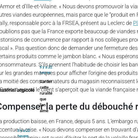
’Armor et d’Ille-et-Vilaine. « Nous devons promouvoir la via
utres viandes européennes, mais parce que le “produit en F
ally, responsable porc à la FRSEA, présent au Leclerc de
P
’oublions pas que la France exporte beaucoup de viandes
istorsions de concurrence par rapport à nos collègues prod
iscal ». Pas question donc de demander une fermeture des 
ertains produits comme le jambon blanc. « Nous espérons
onsommateurs. S’ils prennent l’habitude de choisir les barq
Il y a 22
ur les grandes marques pour afficher l’origine des produits
heures
a moitié des consommateurs du magasin reconnaissent le 
Garder
cette
 Surtout quand le client s’aperçoit que la viande française n’
ruralité
que
Compenser la perte du débouché 
l’on
aime
a production baisse, en France, depuis 5 ans. L’embargo rus
ccentue la crise. « Nous devons compenser en trouvant d’a
Il y a 22
heures
ccessible. L’enjeu est aussi d’éviter le sort de la volaille fr