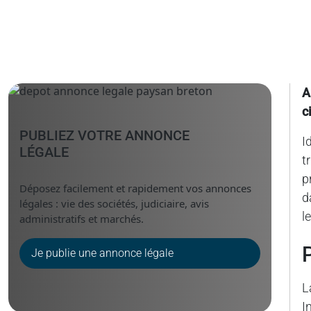
A
c
PUBLIEZ VOTRE ANNONCE
I
LÉGALE
t
p
Déposez facilement et rapidement vos annonces
d
légales : vie des sociétés, judiciaire, avis
l
administratifs et marchés.
Je publie une annonce légale
L
I