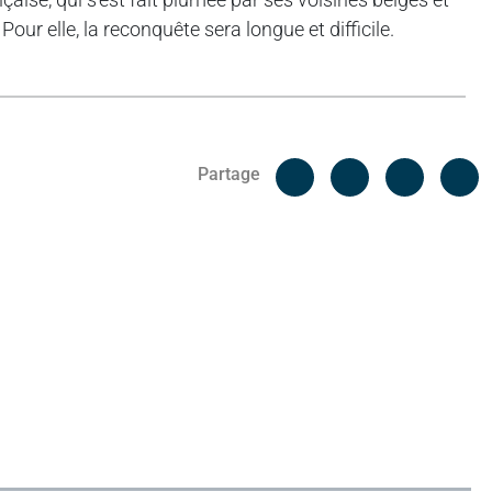
Pour elle, la reconquête sera longue et difficile.
Facebook
C
Partage
Messenger
Linked i