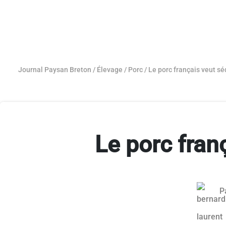
Journal Paysan Breton
/
Élevage
/
Porc
/
Le porc français veut s
Le porc fran
P