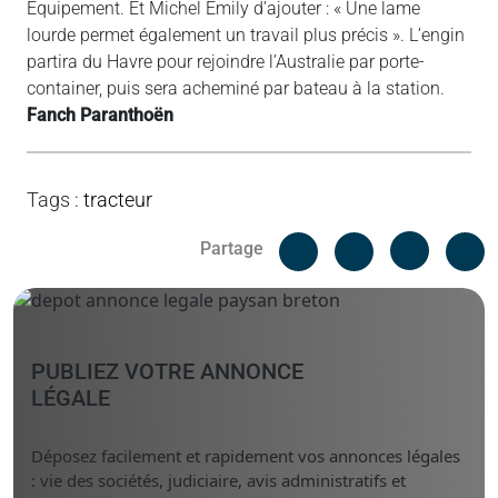
Equipement. Et Michel Emily d’ajouter : « Une lame
lourde permet également un travail plus précis ». L’engin
partira du Havre pour rejoindre l’Australie par porte-
container, puis sera acheminé par bateau à la station.
Fanch Paranthoën
Tags
:
tracteur
Facebook
C
Partage
Messenger
Linked i
PUBLIEZ VOTRE ANNONCE
LÉGALE
Déposez facilement et rapidement vos annonces légales
: vie des sociétés, judiciaire, avis administratifs et