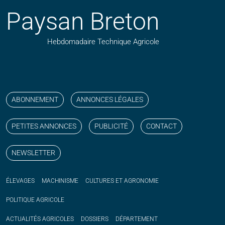
Paysan Breton
Hebdomadaire Technique Agricole
Suivez nos publications avec notre flux RSS
Aimez-nous sur facebook
Retrouvez-nous sur Linkedin
Suivez-nous sur instagram
Regardez-nous sur YouTube
ABONNEMENT
ANNONCES LÉGALES
PETITES ANNONCES
PUBLICITÉ
CONTACT
NEWSLETTER
ÉLEVAGES
MACHINISME
CULTURES ET AGRONOMIE
POLITIQUE
AGRICOLE
ACTUALITÉS
AGRICOLES
DOSSIERS
DÉPARTEMENT