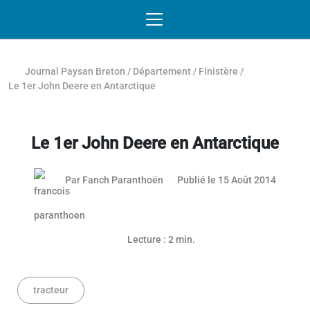
Passer au contenu
NAVIGATION MOBILE
O
NAVIGATION
PRINCIPALE
Journal Paysan Breton
/
Département
/
Finistère
/
Le 1er John Deere en Antarctique
Le 1er John Deere en Antarctique
03 mai 
Par
Fanch Paranthoën
Publié le 15 Août 2014
Lecture : 2 min.
tracteur