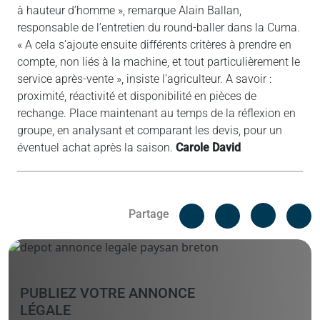
à hauteur d’homme », remarque Alain Ballan,
responsable de l’entretien du round-baller dans la Cuma.
« A cela s’ajoute ensuite différents critères à prendre en
compte, non liés à la machine, et tout particulièrement le
service après-vente », insiste l’agriculteur. A savoir :
proximité, réactivité et disponibilité en pièces de
rechange. Place maintenant au temps de la réflexion en
groupe, en analysant et comparant les devis, pour un
éventuel achat après la saison.
Carole David
Facebook
C
Partage
Messenger
Linked i
PUBLIEZ VOTRE ANNONCE
LÉGALE