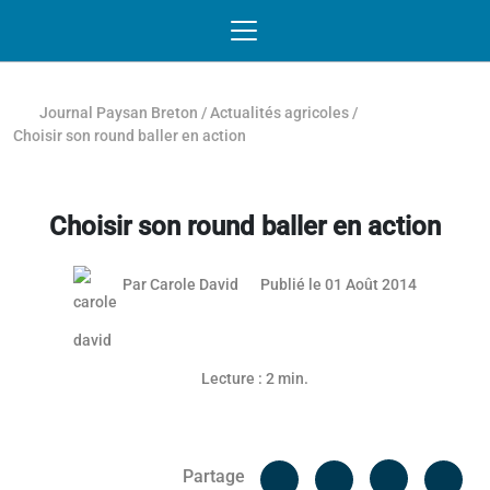
Passer au contenu
NAVIGATION MOBILE
O
NAVIGATION
PRINCIPALE
Journal Paysan Breton
/
Actualités agricoles
/
Choisir son round baller en action
Choisir son round baller en action
03 mai 20
Par
Carole David
Publié le 01 Août 2014
Lecture : 2 min.
Facebook
Cop
Partage