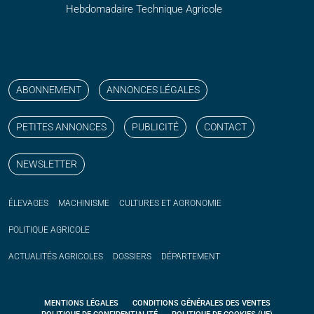
Hebdomadaire Technique Agricole
Suivez nos publications avec notre flux RSS
Aimez-nous sur facebook
Retrouvez-nous sur Linkedin
Suivez-nous sur instagram
Regardez-nous sur YouTube
ABONNEMENT
ANNONCES LÉGALES
PETITES ANNONCES
PUBLICITÉ
CONTACT
NEWSLETTER
ÉLEVAGES
MACHINISME
CULTURES ET AGRONOMIE
POLITIQUE
AGRICOLE
ACTUALITÉS
AGRICOLES
DOSSIERS
DÉPARTEMENT
MENTIONS LÉGALES
CONDITIONS GÉNÉRALES DES VENTES