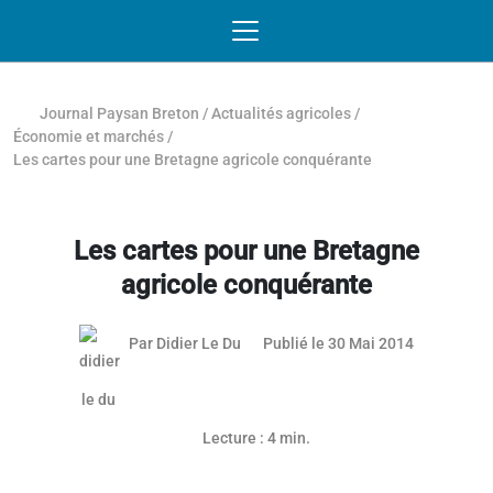
Passer au contenu
NAVIGATION MOBILE
O
NAVIGATION
PRINCIPALE
Journal Paysan Breton
/
Actualités agricoles
/
Économie et marchés
/
Les cartes pour une Bretagne agricole conquérante
Les cartes pour une Bretagne
agricole conquérante
03 mai 201
Par
Didier Le Du
Publié le 30 Mai 2014
Lecture : 4 min.