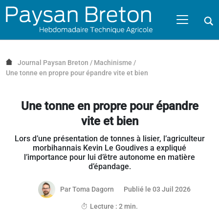
Passer au contenu
NAVIGATION MOBILE
O
NAVIGATION
PRINCIPALE
Journal Paysan Breton
/
Machinisme
/
Une tonne en propre pour épandre vite et bien
Une tonne en propre pour épandre
vite et bien
Lors d’une présentation de tonnes à lisier, l’agriculteur
morbihannais Kevin Le Goudives a expliqué
l’importance pour lui d’être autonome en matière
d’épandage.
23 juille
Par
Toma Dagorn
Publié le 03 Juil 2026
Article réservé aux abonnés
Lecture : 2 min.