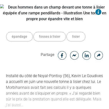
épandage
fosses à lisier
lisier
Facebook
Cop
Partage
Messenger
Linked in
Installé du côté de Noyal-Pontivy (56), Kevin Le Goudives
a accueilli en juin une nouvelle tonne à lisier chez lui. Le
Morbihannais avait fait ses calculs il y a quelques
années avant de s’équiper en propre. « J’ai regardé bien
sûr le prix de la prestation quand elle est déléguée. Mais
j’ai aussi…