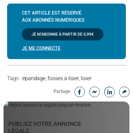
CET ARTICLE EST RÉSERVÉ
AUX ABONNÉS NUMÉRIQUES
JE M’ABONNE À PARTIR DE
0,99€
JE ME CONNECTE
Tags
:
épandage
,
fosses à lisier
,
lisier
Facebook
C
Partage
Messenger
Linked i
PUBLIEZ VOTRE ANNONCE
LÉGALE