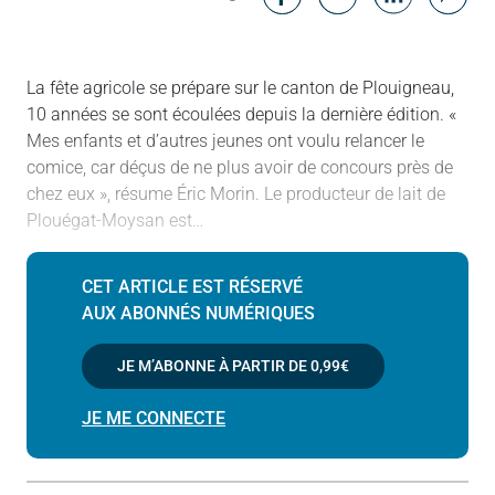
Messenger
Linked in
La fête agricole se prépare sur le canton de Plouigneau,
10 années se sont écoulées depuis la dernière édition. «
Mes enfants et d’autres jeunes ont voulu relancer le
comice, car déçus de ne plus avoir de concours près de
chez eux », résume Éric Morin. Le producteur de lait de
Plouégat-Moysan est…
CET ARTICLE EST RÉSERVÉ
AUX ABONNÉS NUMÉRIQUES
JE M’ABONNE À PARTIR DE
0,99€
JE ME CONNECTE