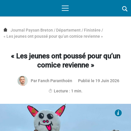
Passer au contenu
NAVIGATION MOBILE
O
NAVIGATION
PRINCIPALE
Journal Paysan Breton
/
Département
/
Finistère
/
« Les jeunes ont poussé pour qu’un comice revienne »
« Les jeunes ont poussé pour qu’un
comice revienne »
18 jui
Par
Fanch Paranthoën
Publié le 19 Juin 2026
Article réservé aux abonnés
Lecture : 1 min.