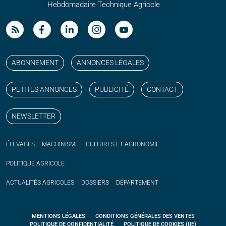
Hebdomadaire Technique Agricole
Suivez nos publications avec notre flux RSS
Aimez-nous sur facebook
Retrouvez-nous sur Linkedin
Suivez-nous sur instagram
Regardez-nous sur YouTube
ABONNEMENT
ANNONCES LÉGALES
PETITES ANNONCES
PUBLICITÉ
CONTACT
NEWSLETTER
ÉLEVAGES
MACHINISME
CULTURES ET AGRONOMIE
POLITIQUE
AGRICOLE
ACTUALITÉS
AGRICOLES
DOSSIERS
DÉPARTEMENT
MENTIONS LÉGALES
CONDITIONS GÉNÉRALES DES VENTES
POLITIQUE DE CONFIDENTIALITÉ
POLITIQUE DE COOKIES (UE)