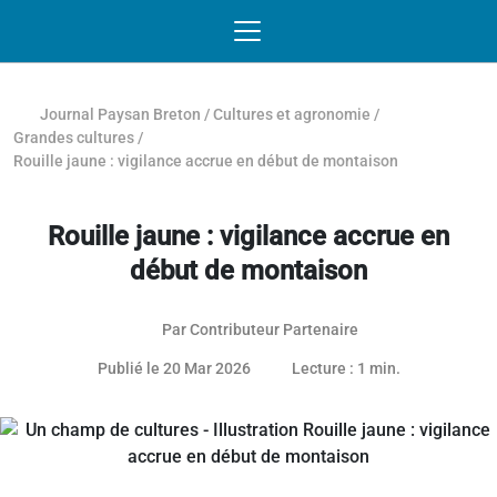
Passer au contenu
NAVIGATION MOBILE
O
NAVIGATION
PRINCIPALE
Journal Paysan Breton
/
Cultures et agronomie
/
Grandes cultures
/
Rouille jaune : vigilance accrue en début de montaison
Rouille jaune : vigilance accrue en
début de montaison
Par
Contributeur Partenaire
Article réservé aux abonnés
19 mars 2026
Publié le 20 Mar 2026
Lecture : 1 min.