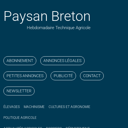
Paysan Breton
Hebdomadaire Technique Agricole
Suivez nos publications avec notre flux RSS
Aimez-nous sur facebook
Retrouvez-nous sur Linkedin
Suivez-nous sur instagram
Regardez-nous sur YouTube
ABONNEMENT
ANNONCES LÉGALES
PETITES ANNONCES
PUBLICITÉ
CONTACT
NEWSLETTER
ÉLEVAGES
MACHINISME
CULTURES ET AGRONOMIE
POLITIQUE
AGRICOLE