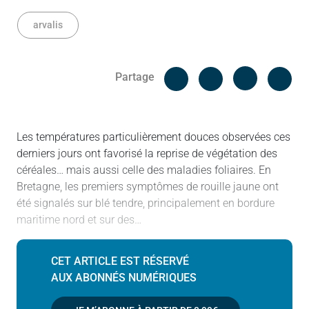
arvalis
Facebook
Cop
Partage
Messenger
Linked in
Les températures particulièrement douces observées ces
derniers jours ont favorisé la reprise de végétation des
céréales… mais aussi celle des maladies foliaires. En
Bretagne, les premiers symptômes de rouille jaune ont
été signalés sur blé tendre, principalement en bordure
maritime nord et sur des…
CET ARTICLE EST RÉSERVÉ
AUX ABONNÉS NUMÉRIQUES