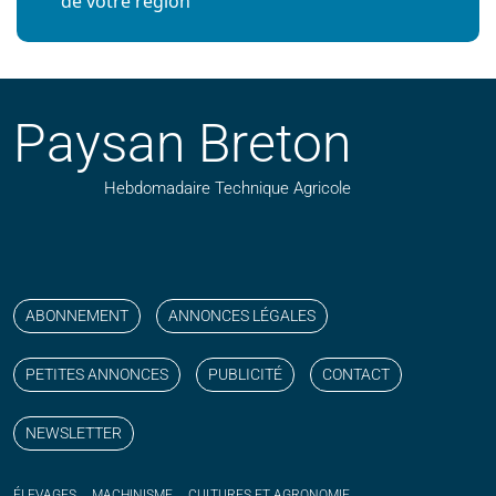
de votre région
Paysan Breton
Hebdomadaire Technique Agricole
Suivez nos publications avec notre flux RSS
Aimez-nous sur facebook
Retrouvez-nous sur Linkedin
Suivez-nous sur instagram
Regardez-nous sur YouTube
ABONNEMENT
ANNONCES LÉGALES
PETITES ANNONCES
PUBLICITÉ
CONTACT
NEWSLETTER
ÉLEVAGES
MACHINISME
CULTURES ET AGRONOMIE