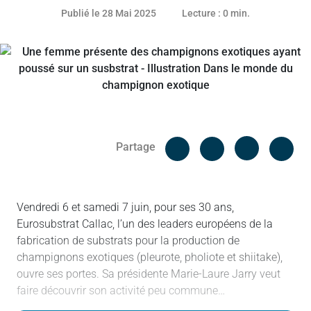
27 mai 2025
Publié le 28 Mai 2025
Lecture : 0 min.
Facebook
Cop
Partage
Messenger
Linked in
Vendredi 6 et samedi 7 juin, pour ses 30 ans,
Eurosubstrat Callac, l’un des leaders européens de la
fabrication de substrats pour la production de
champignons exotiques (pleurote, pholiote et shiitake),
ouvre ses portes. Sa présidente Marie-Laure Jarry veut
faire découvrir son activité peu commune…