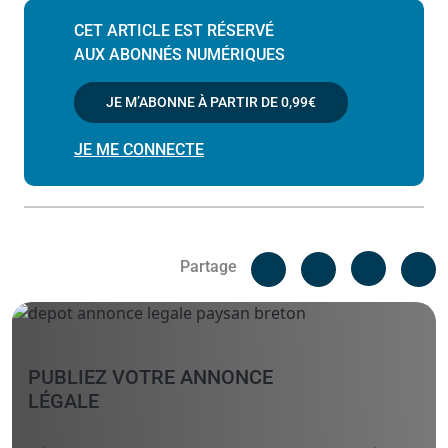
CET ARTICLE EST RÉSERVÉ
AUX ABONNÉS NUMÉRIQUES
JE M’ABONNE À PARTIR DE
0,99€
JE ME CONNECTE
Facebook
C
Partage
Messenger
Linked i
PUBLIEZ VOTRE ANNONCE
LÉGALE