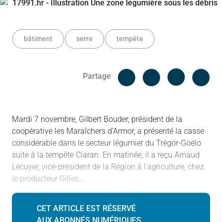
bâtiment
serre
tempête
Facebook
Cop
Partage
Messenger
Linked in
Mardi 7 novembre, Gilbert Bouder, président de la
coopérative les Maraîchers d’Armor, a présenté la casse
considérable dans le secteur légumier du Trégor-Goëlo
suite à la tempête Ciaran. En matinée, il a reçu Arnaud
Lecuyer, vice-président de la Région à l’agriculture, chez
le producteur Gilles…
CET ARTICLE EST RÉSERVÉ
AUX ABONNÉS NUMÉRIQUES