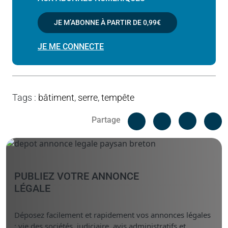
JE M’ABONNE À PARTIR DE
0,99€
JE ME CONNECTE
Tags
:
bâtiment
,
serre
,
tempête
Facebook
C
Partage
Messenger
Linked i
PUBLIEZ VOTRE ANNONCE
LÉGALE
Déposez facilement et rapidement vos annonces légales
: vie des sociétés, judiciaire, avis administratifs et