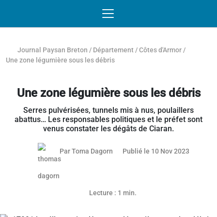
Passer au contenu
NAVIGATION MOBILE
O
NAVIGATION
PRINCIPALE
Journal Paysan Breton
/
Département
/
Côtes d'Armor
/
Une zone légumière sous les débris
Une zone légumière sous les débris
Serres pulvérisées, tunnels mis à nus, poulaillers
abattus… Les responsables politiques et le préfet sont
venus constater les dégâts de Ciaran.
22 févrie
Par
Toma Dagorn
Publié le 10 Nov 2023
Article réservé aux abonnés
Lecture : 1 min.