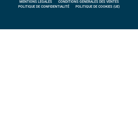
MENTIONS LÉGALES
CONDITIONS GÉNÉRALES DES VENTES
POLITIQUE DE CONFIDENTIALITÉ
POLITIQUE DE COOKIES (UE)