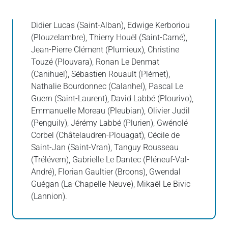
Didier Lucas (Saint-Alban), Edwige Kerboriou
(Plouzelambre), Thierry Houël (Saint-Carné),
Jean-Pierre Clément (Plumieux), Christine
Touzé (Plouvara), Ronan Le Denmat
(Canihuel), Sébastien Rouault (Plémet),
Nathalie Bourdonnec (Calanhel), Pascal Le
Guern (Saint-Laurent), David Labbé (Plourivo),
Emmanuelle Moreau (Pleubian), Olivier Judil
(Penguily), Jérémy Labbé (Plurien), Gwénolé
Corbel (Châtelaudren-Plouagat), Cécile de
Saint-Jan (Saint-Vran), Tanguy Rousseau
(Trélévern), Gabrielle Le Dantec (Pléneuf-Val-
André), Florian Gaultier (Broons), Gwendal
Guégan (La-Chapelle-Neuve), Mikaël Le Bivic
(Lannion).