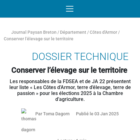
Passer au contenu
NAVIGATION MOBILE
O
NAVIGATION
PRINCIPALE
Journal Paysan Breton
/
Département
/
Côtes d'Armor
/
Conserver l’élevage sur le territoire
DOSSIER TECHNIQUE
Conserver l’élevage sur le territoire
Les responsables de la FDSEA et de JA 22 présentent
leur liste « Les Côtes d’Armor, terre d’élevage, terre de
passion » pour les élections 2025 à la Chambre
d’agriculture.
02 janvier
Par
Toma Dagorn
Publié le 03 Jan 2025