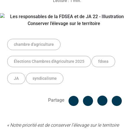
Lecture : 1 min.
chambre d'agriculture
Élections Chambres d'Agriculture 2025
fdsea
JA
syndicalisme
Facebook
Cop
Partage
Messenger
Linked in
« Notre priorité est de conserver l’élevage sur le territoire