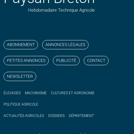
Hebdomadaire Technique Agricole
Suivez nos publications avec notre flux RSS
Aimez-nous sur facebook
Retrouvez-nous sur Linkedin
Suivez-nous sur instagram
Regardez-nous sur YouTube
ABONNEMENT
ANNONCES LÉGALES
PETITES ANNONCES
PUBLICITÉ
CONTACT
NEWSLETTER
ÉLEVAGES
MACHINISME
CULTURES ET AGRONOMIE
POLITIQUE
AGRICOLE
ACTUALITÉS
AGRICOLES
DOSSIERS
DÉPARTEMENT