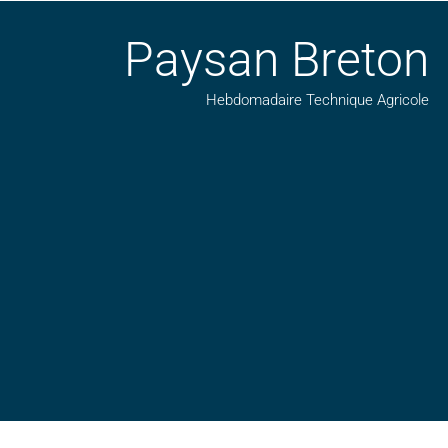
Paysan Breton
Hebdomadaire Technique Agricole
Suivez nos publications avec notre flux RSS
Aimez-nous sur facebook
Retrouvez-nous sur Linkedin
Suivez-nous sur insta
Regardez-nous