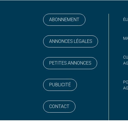
ABONNEMENT
ÉL
MA
ANNONCES LÉGALES
gram
 sur YouTube
CU
PETITES ANNONCES
A
PO
PUBLICITÉ
AG
CONTACT