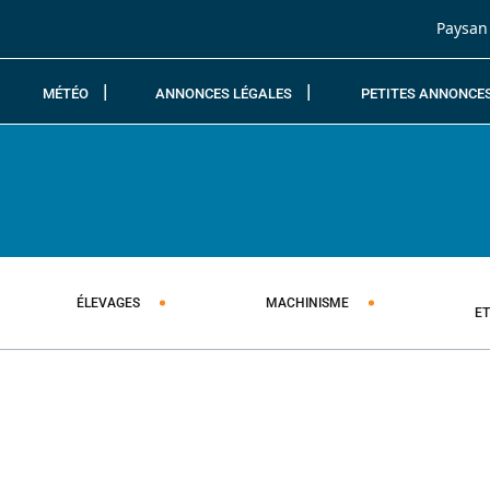
Passer au contenu
Paysan
MÉTÉO
ANNONCES LÉGALES
PETITES ANNONCE
ÉLEVAGES
MACHINISME
E