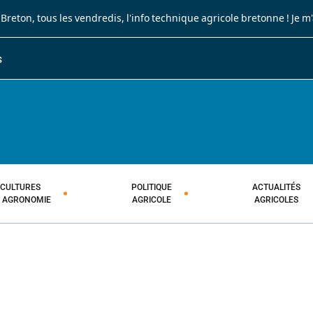
 Breton
, tous les vendredis, l'info technique agricole bretonne !
Je m
S
JOURNAL PAYSAN BRETON
HEBDOMADAIRE TECHNIQUE AGRI
CULTURES
POLITIQUE
ACTUALITÉS
T AGRONOMIE
AGRICOLE
AGRICOLES