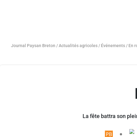
Journal Paysan Breton
/
Actualités agricoles
/
Événements
/
En r
La fête battra son ple
Article r