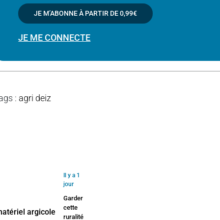
JE M’ABONNE À PARTIR DE
0,99€
JE ME CONNECTE
ags
:
agri deiz
Il y a 1
jour
Garder
cette
ruralité