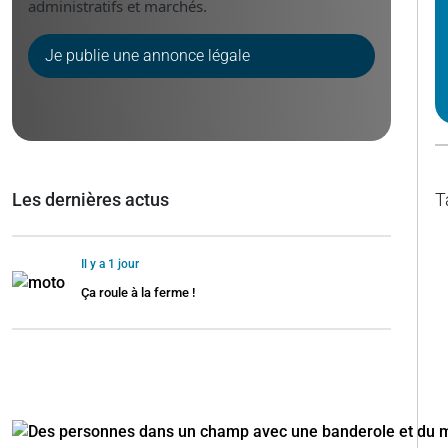
administratifs et marchés.
Je publie une annonce légale
Les dernières actus
T
Il y a 1 jour
Ça roule à la ferme !