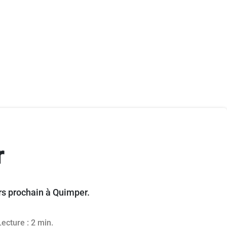
r
ars prochain à Quimper.
bre 2024
Lecture : 2 min.