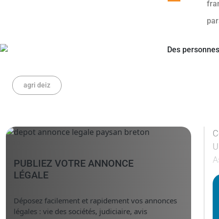
agri deiz
C
U
A
PUBLIEZ VOTRE ANNONCE
LÉGALE
Déposez facilement et rapidement vos annonces
légales : vie des sociétés, judiciaire, avis