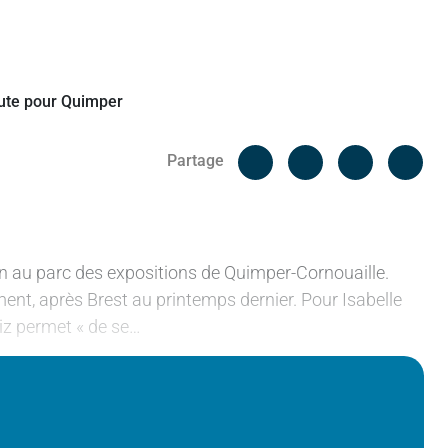
Facebook
Cop
Partage
Messenger
Linked in
ain au parc des expositions de Quimper-Cornouaille.
ent, après Brest au printemps dernier. Pour Isabelle
iz permet « de se…