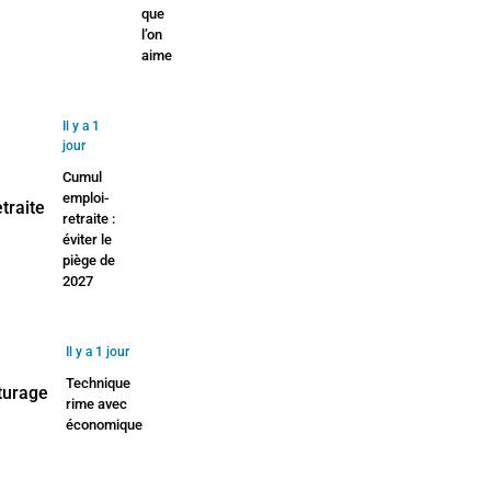
que
l’on
aime
Il y a 1
jour
Cumul
emploi-
retraite :
éviter le
piège de
2027
Il y a 1 jour
Technique
rime avec
économique