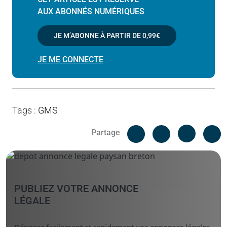
AUX ABONNÉS NUMÉRIQUES
JE M’ABONNE À PARTIR DE
0,99€
JE ME CONNECTE
Tags
:
GMS
Facebook
C
Partage
Messenger
Linked i
PUBLIEZ VOTRE ANNONCE
LÉGALE