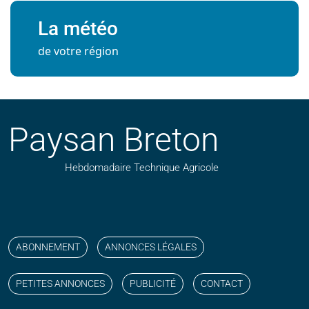
La météo
de votre région
Paysan Breton
Hebdomadaire Technique Agricole
Suivez nos publications avec notre flux RSS
Aimez-nous sur facebook
Retrouvez-nous sur Linkedin
Suivez-nous sur instagram
Regardez-nous sur YouTube
ABONNEMENT
ANNONCES LÉGALES
PETITES ANNONCES
PUBLICITÉ
CONTACT