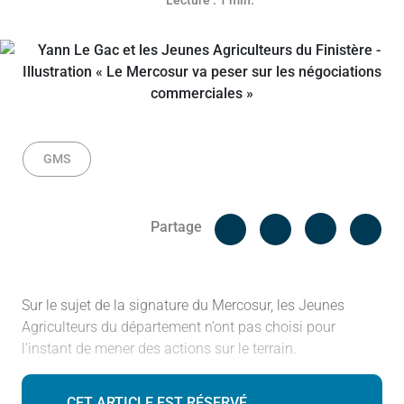
Lecture : 1 min.
GMS
Facebook
Cop
Partage
Messenger
Linked in
Sur le sujet de la signature du Mercosur, les Jeunes
Agriculteurs du département n’ont pas choisi pour
l’instant de mener des actions sur le terrain.
CET ARTICLE EST RÉSERVÉ