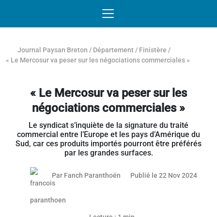
Passer au contenu
NAVIGATION MOBILE
O
NAVIGATION
PRINCIPALE
Journal Paysan Breton
/
Département
/
Finistère
/
« Le Mercosur va peser sur les négociations commerciales »
« Le Mercosur va peser sur les
négociations commerciales »
Le syndicat s’inquiète de la signature du traité
commercial entre l’Europe et les pays d’Amérique du
Sud, car ces produits importés pourront être préférés
par les grandes surfaces.
21 no
Par
Fanch Paranthoën
Publié le 22 Nov 2024
Article réservé aux abonnés