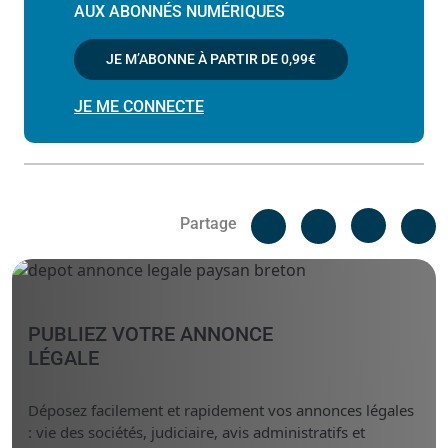
AUX ABONNÉS NUMÉRIQUES
JE M’ABONNE À PARTIR DE
0,99€
JE ME CONNECTE
Facebook
C
Partage
Messenger
Linked i
PUBLIEZ VOTRE ANNONCE
LÉGALE
Déposez facilement et rapidement vos annonces légales
: vie des sociétés, judiciaire, avis administratifs et