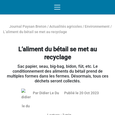
Passer au contenu
NAVIGATION MOBILE
O
NAVIGATION
PRINCIPALE
Journal Paysan Breton
/
Actualités agricoles
/
Environnement
/
L’aliment du bétail se met au recyclage
L’aliment du bétail se met au
recyclage
Sac papier, seau, big-bag, bidon, fût, etc. Le
conditionnement des aliments du bétail prend de
multiples formes dans les fermes. Désormais, tous ces
déchets seront collectés.
19 octobr
Par
Didier Le Du
Publié le 20 Oct 2023
Article réservé aux abonnés