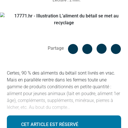
Lecture : 2 min.
Facebook
Cop
Partage
Messenger
Linked in
Certes, 90 % des aliments du bétail sont livrés en vrac.
Mais en parallèle rentre dans les fermes toute une
gamme de produits conditionnés en petite quantité :
aliment pour jeunes animaux (lait en poudre, aliment 1er
âge), compléments, suppléments, minéraux, pierres à
lécher, etc. Au bout du compte…
CET ARTICLE EST RÉSERVÉ