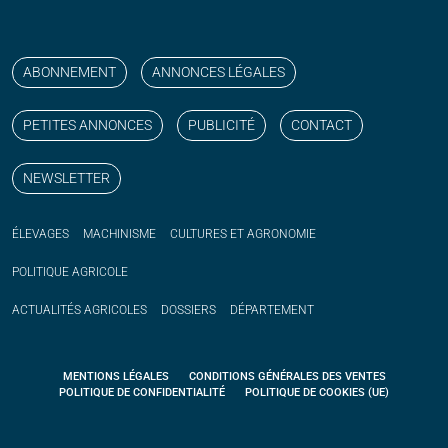
Suivez nos publications avec notre flux RSS
Aimez-nous sur facebook
Retrouvez-nous sur Linkedin
Suivez-nous sur instagram
Regardez-nous sur YouTube
ABONNEMENT
ANNONCES LÉGALES
PETITES ANNONCES
PUBLICITÉ
CONTACT
NEWSLETTER
ÉLEVAGES
MACHINISME
CULTURES ET AGRONOMIE
POLITIQUE
AGRICOLE
ACTUALITÉS
AGRICOLES
DOSSIERS
DÉPARTEMENT
MENTIONS LÉGALES
CONDITIONS GÉNÉRALES DES VENTES
POLITIQUE DE CONFIDENTIALITÉ
POLITIQUE DE COOKIES (UE)