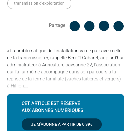
transmission d'exploitation
Facebook
Cop
Partage
Messenger
Linked in
« La problématique de l’installation va de pair avec celle
de la transmission », rappelle Benoît Cabaret, aujourd’hui
administrateur à Agriculture paysanne 22, l’association
qui l’a lui-même accompagné dans son parcours à la
reprise de la ferme familiale (vaches laitières et vergers)
à Hillion.…
CET ARTICLE EST RÉSERVÉ
AUX ABONNÉS NUMÉRIQUES
JE M’ABONNE À PARTIR DE
0,99€