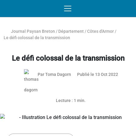
Passer au contenu
NAVIGATION MOBILE
O
NAVIGATION
PRINCIPALE
Journal Paysan Breton
/
Département
/
Côtes d'Armor
/
Le défi colossal de la transmission
Le défi colossal de la transmission
25 mai 2
Par
Toma Dagorn
Publié le 13 Oct 2022
Article réservé aux abonnés
Lecture : 1 min.