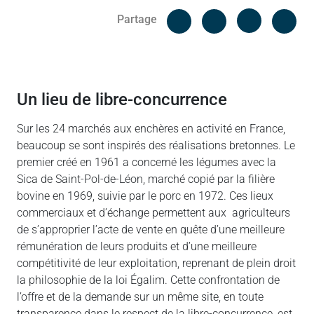
Facebook
Cop
Partage
Messenger
Linked in
un lieu de libre-concurrence
Sur les 24 marchés aux enchères en activité en France,
beaucoup se sont inspirés des réalisations bretonnes. Le
premier créé en 1961 a concerné les légumes avec la
Sica de Saint-Pol-de-Léon, marché copié par la filière
bovine en 1969, suivie par le porc en 1972. Ces lieux
commerciaux et d’échange permettent aux agriculteurs
de s’approprier l’acte de vente en quête d’une meilleure
rémunération de leurs produits et d’une meilleure
compétitivité de leur exploitation, reprenant de plein droit
la philosophie de la loi Égalim. Cette confrontation de
l’offre et de la demande sur un même site, en toute
transparence dans le respect de la libre-concurrence, est