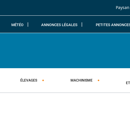
Passer au contenu
Paysan
MÉTÉO
ANNONCES LÉGALES
PETITES ANNONCE
ÉLEVAGES
MACHINISME
E