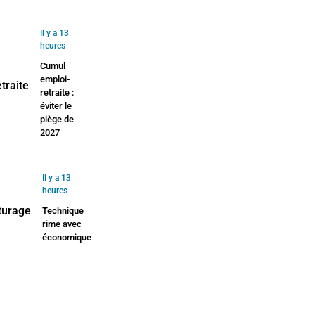
Il y a 13
heures
Cumul
emploi-
retraite :
éviter le
piège de
2027
Il y a 13
heures
Technique
rime avec
économique