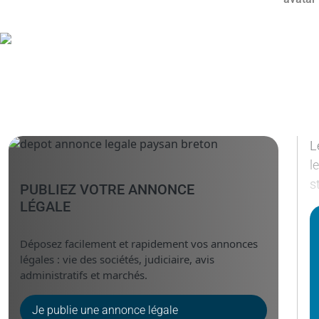
L
l
s
PUBLIEZ VOTRE ANNONCE
LÉGALE
Déposez facilement et rapidement vos annonces
légales : vie des sociétés, judiciaire, avis
administratifs et marchés.
Je publie une annonce légale