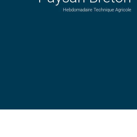
Hebdomadaire Technique Agricole
Suivez nos publications avec notre flux RSS
Aimez-nous sur facebook
Retrouvez-nous sur Linkedin
Suivez-nous sur insta
Regardez-nous