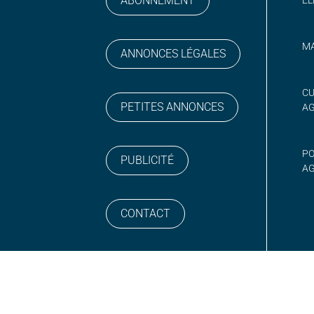
ABONNEMENT
MA
ANNONCES LÉGALES
gram
 sur YouTube
CU
PETITES ANNONCES
A
PO
PUBLICITÉ
AG
CONTACT
NEWSLETTER