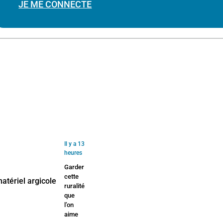
JE ME CONNECTE
Il y a 13
heures
Garder
cette
ruralité
que
l’on
aime