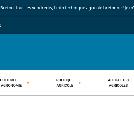
 Breton
, tous les vendredis, l'info technique agricole bretonne !
Je m
S
JOURNAL PAYSAN BRETON
HEBDOMADAIRE TECHNIQUE AGRI
CULTURES
POLITIQUE
ACTUALITÉS
T AGRONOMIE
AGRICOLE
AGRICOLES