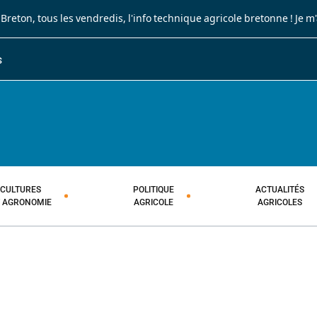
 Breton
, tous les vendredis, l'info technique agricole bretonne !
Je m
S
JOURNAL PAYSAN BRETON
HEBDOMADAIRE TECHNIQUE AGRI
CULTURES
POLITIQUE
ACTUALITÉS
T AGRONOMIE
AGRICOLE
AGRICOLES