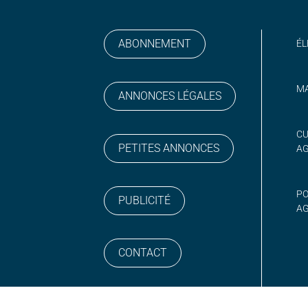
ABONNEMENT
ÉL
MA
ANNONCES LÉGALES
gram
 sur YouTube
CU
PETITES ANNONCES
A
PO
PUBLICITÉ
AG
CONTACT
NEWSLETTER