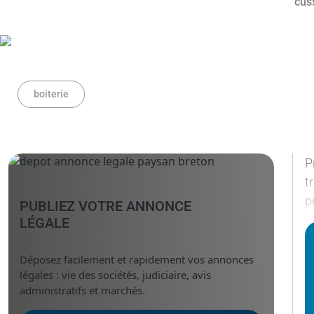
boiterie
P
t
p
PUBLIEZ VOTRE ANNONCE
LÉGALE
Déposez facilement et rapidement vos annonces
légales : vie des sociétés, judiciaire, avis
administratifs et marchés.