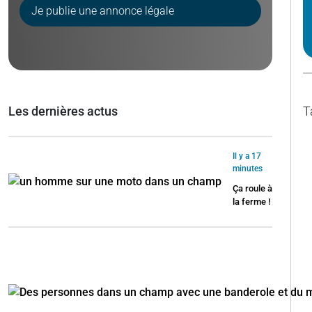
Je publie une annonce légale
Les dernières actus
T
Il y a 17
minutes
Ça roule à
la ferme !