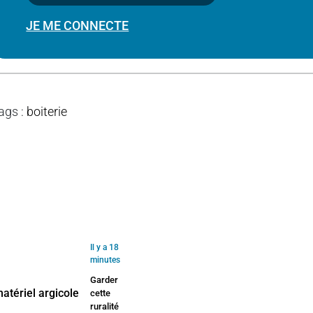
JE ME CONNECTE
ags
:
boiterie
Il y a 18
minutes
Garder
cette
ruralité