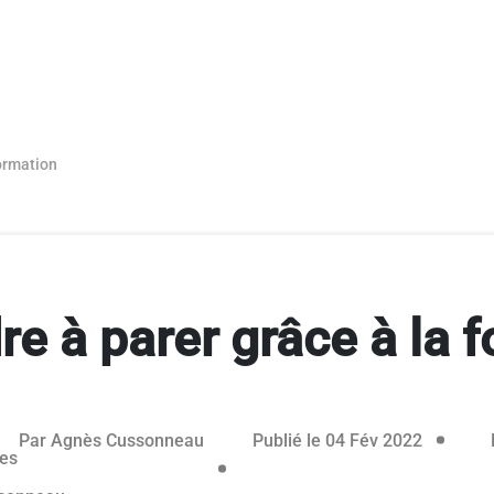
formation
e à parer grâce à la 
éservé aux abonnés
03 févrie
Par
Agnès Cussonneau
Publié le 04 Fév 2022