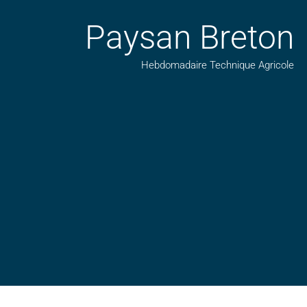
Paysan Breton
Hebdomadaire Technique Agricole
Suivez nos publications avec notre flux RSS
Aimez-nous sur facebook
Retrouvez-nous sur Linkedin
Suivez-nous sur insta
Regardez-nous