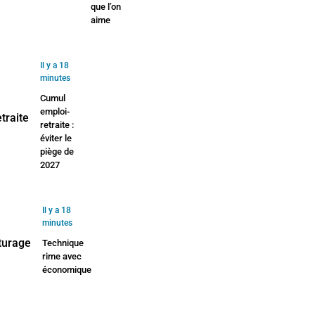
que l’on
aime
Il y a 18
minutes
Cumul
emploi-
retraite :
éviter le
piège de
2027
Il y a 18
minutes
Technique
rime avec
économique