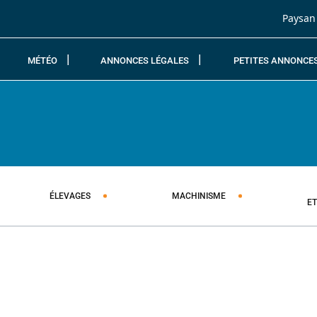
Passer au contenu
Paysan
MÉTÉO
ANNONCES LÉGALES
PETITES ANNONCE
ÉLEVAGES
MACHINISME
E