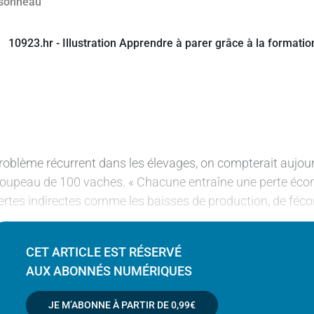
roblème récurrent dans les élevages, on compterait aujou
roupeau de 100 vaches. « Chacune entraîne une perte éco
ertes indirectes comme les baisses de production, de féco
CET ARTICLE EST RÉSERVÉ
AUX ABONNÉS NUMÉRIQUES
JE M’ABONNE À PARTIR DE
0,99€