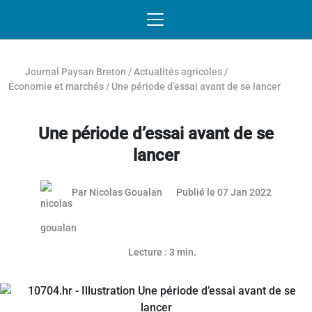
Passer au contenu
NAVIGATION MOBILE
O
NAVIGATION
PRINCIPALE
Journal Paysan Breton
/
Actualités agricoles
/
Économie et marchés
/
Une période d’essai avant de se lancer
Une période d’essai avant de se
lancer
27 janvie
Par
Nicolas Goualan
Publié le 07 Jan 2022
Lecture : 3 min.