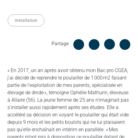
installation
Facebook
Cop
Partage
Messenger
Linked in
« En 2017, un an après avoir obtenu mon Bac pro CGEA,
j’ai décidé de reprendre le poulailler de 1 000 m2 faisant
partie de l’exploitation de mes parents, spécialisée en
élevage de dinde », témoigne Ophélie Mathurin, éleveuse
à Allaire (56). La jeune femme de 25 ans n’imaginait pas
s’installer aussi rapidement après ses études. Elle a
accéléré sa décision en voyant le poulailler qui était vide
depuis 9 mois et les petits boulots qui ne lui plaisaient
pas qu’elle enchaînait en intérim en parallèle. « Mes
parents m’ont mis à disposition ce poulailler datant de