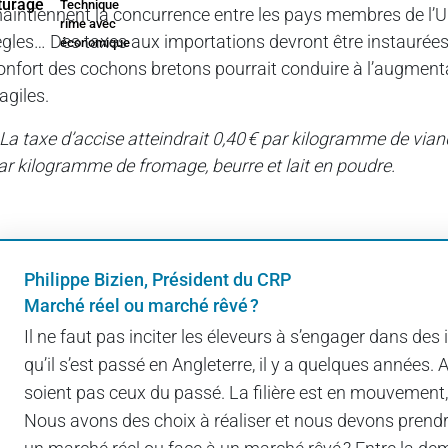
Technique
aintiennent la concurrence entre les pays membres de l’
rime avec
ègles… Des taxes aux importations devront être instaurées a
économique
onfort des cochons bretons pourrait conduire à l’augmentat
ragiles.
 La taxe d’accise atteindrait 0,40 € par kilogramme de viand
ar kilogramme de fromage, beurre et lait en poudre.
Philippe Bizien, Président du CRP
Marché réel ou marché rêvé ?
Il ne faut pas inciter les éleveurs à s’engager dans d
qu’il s’est passé en Angleterre, il y a quelques années. 
soient pas ceux du passé. La filière est en mouvemen
Nous avons des choix à réaliser et nous devons prend