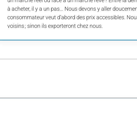
un marché réel ou face à un marché rêvé ? Entre la d
à acheter, il y a un pas… Nous devons y aller doucement
consommateur veut d’abord des prix accessibles. Nous
voisins ; sinon ils exporteront chez nous.