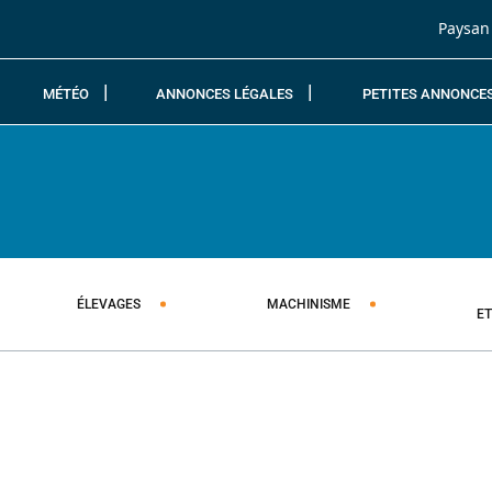
Passer au contenu
Paysan
MÉTÉO
ANNONCES LÉGALES
PETITES ANNONCE
ÉLEVAGES
MACHINISME
E