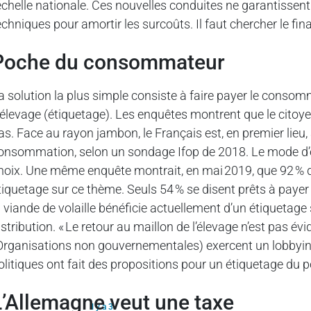
’échelle nationale. Ces nouvelles conduites ne garantissen
echniques pour amortir les surcoûts. Il faut chercher le fin
Poche du consommateur
a solution la plus simple consiste à faire payer le conso
’élevage (étiquetage). Les enquêtes montrent que le citoy
as. Face au rayon jambon, le Français est, en premier lieu, at
onsommation, selon un sondage Ifop de 2018. Le mode d’él
hoix. Une même enquête montrait, en mai 2019, que 92 % d
tiquetage sur ce thème. Seuls 54 % se disent prêts à payer 
a viande de volaille bénéficie actuellement d’un étiquetage
istribution. « Le retour au maillon de l’élevage n’est pas é
Organisations non gouvernementales) exercent un lobbying 
olitiques ont fait des propositions pour un étiquetage du p
L’Allemagne veut une taxe
Il y a 3