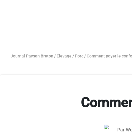
Journal Paysan Breton
/
Élevage
/
Porc
/
Comment payer le confo
Comment
Par
We