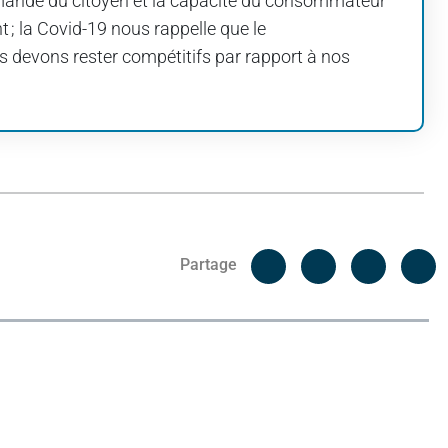
emande du citoyen et la capacité du consommateur
 ; la Covid-19 nous rappelle que le
 devons rester compétitifs par rapport à nos
Facebook
C
Partage
Messenger
Linked i