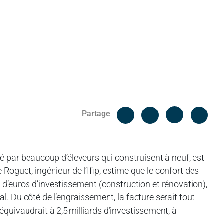
Facebook
Cop
Partage
Messenger
Linked in
isé par beaucoup d’éleveurs qui construisent à neuf, est
 Roguet, ingénieur de l’Ifip, estime que le confort des
d d’euros d’investissement (construction et rénovation),
l. Du côté de l’engraissement, la facture serait tout
équivaudrait à 2,5 milliards d’investissement, à