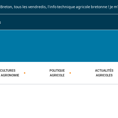
 Breton
, tous les vendredis, l'info technique agricole bretonne !
Je m
S
JOURNAL PAYSAN BRETON
HEBDOMADAIRE TECHNIQUE AGRI
CULTURES
POLITIQUE
ACTUALITÉS
T AGRONOMIE
AGRICOLE
AGRICOLES