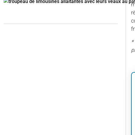
m
r
c
f
*
p