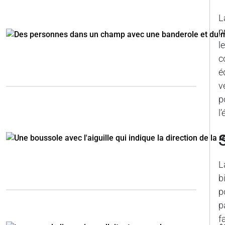
L
p
l
c
é
v
p
l
S
L
b
p
p
f