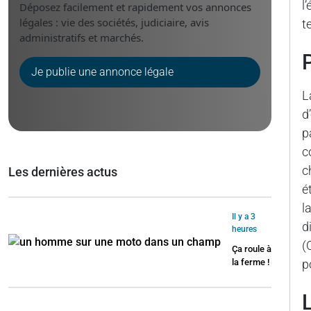
l
Déposez facilement et rapidement vos annonces
légales : vie des sociétés, judiciaire, avis
t
administratifs et marchés.
Je publie une annonce légale
L
d
p
c
c
Les dernières actus
é
l
Il y a 3
d
heures
(
Ça roule à
la ferme !
p