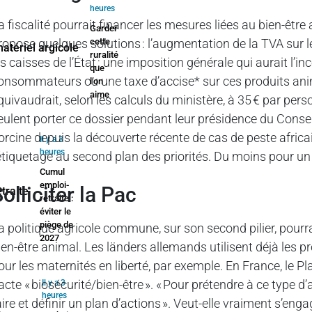
heures
a fiscalité pourrait financer les mesures liées au bien-êtr
Garder
ropose quelques solutions : l’augmentation de la TVA sur 
cette
ruralité
es caisses de l’État ; une imposition générale qui aurait l’i
que
onsommateurs ou une taxe d’accise* sur ces produits anim
l’on
aime
quivaudrait, selon les calculs du ministère, à 35 € par pe
eulent porter ce dossier pendant leur présidence du Conseil
orcine depuis la découverte récente de cas de peste africai
Il y a 3
heures
’étiquetage au second plan des priorités. Du moins pour 
Cumul
emploi-
olliciter la Pac
retraite :
éviter le
piège de
a politique agricole commune, sur son second pilier, pourra
2027
ien-être animal. Les länders allemands utilisent déjà le
our les maternités en liberté, par exemple. En France, le Pl
acte « biosécurité/bien-être ». « Pour prétendre à ce type d’ai
Il y a 3
heures
aire et définir un plan d’actions ». Veut-elle vraiment s’eng