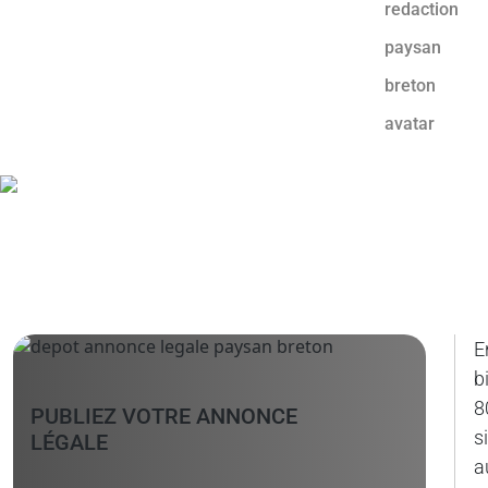
E
b
8
PUBLIEZ VOTRE ANNONCE
s
LÉGALE
a