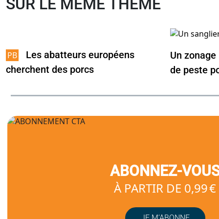
SUR LE MÊME THÈME
Les abatteurs européens
Un zonage 
cherchent des porcs
de peste p
ABONNEZ-VOU
À PARTIR DE 0,99 €
JE M’ABONNE