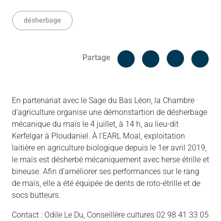
désherbage
Facebook
Cop
Partage
Messenger
Linked in
En partenariat avec le Sage du Bas Léon, la Chambre
d’agriculture organise une démonstartion de désherbage
mécanique du maïs le 4 juillet, à 14 h, au lieu-dit
Kerfelgar à Ploudaniel. À l’EARL Moal, exploitation
laitière en agriculture biologique depuis le 1er avril 2019,
le maïs est désherbé mécaniquement avec herse étrille et
bineuse. Afin d’améliorer ses performances sur le rang
de maïs, elle a été équipée de dents de roto-étrille et de
socs butteurs.
Contact : Odile Le Du, Conseillère cultures 02 98 41 33 05