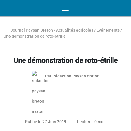
Passer au contenu
NAVIGATION MOBILE
O
NAVIGATION
PRINCIPALE
Journal Paysan Breton
/
Actualités agricoles
/
Événements
/
Une démonstration de roto-étrille
Une démonstration de roto-étrille
Par
Rédaction Paysan Breton
Publié le 27 Juin 2019
Lecture : 0 min.