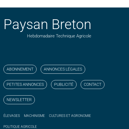
Paysan Breton
Hebdomadaire Technique Agricole
Suivez nos publications avec notre flux RSS
Aimez-nous sur facebook
Retrouvez-nous sur Linkedin
Suivez-nous sur instagram
Regardez-nous sur YouTube
ABONNEMENT
ANNONCES LÉGALES
PETITES ANNONCES
PUBLICITÉ
CONTACT
NEWSLETTER
ÉLEVAGES
MACHINISME
CULTURES ET AGRONOMIE
POLITIQUE
AGRICOLE