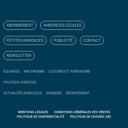
Suivez nos publications avec notre flux RSS
Aimez-nous sur facebook
Retrouvez-nous sur Linkedin
Suivez-nous sur instagram
Regardez-nous sur YouTube
ABONNEMENT
ANNONCES LÉGALES
PETITES ANNONCES
PUBLICITÉ
CONTACT
NEWSLETTER
ÉLEVAGES
MACHINISME
CULTURES ET AGRONOMIE
POLITIQUE
AGRICOLE
ACTUALITÉS
AGRICOLES
DOSSIERS
DÉPARTEMENT
MENTIONS LÉGALES
CONDITIONS GÉNÉRALES DES VENTES
POLITIQUE DE CONFIDENTIALITÉ
POLITIQUE DE COOKIES (UE)