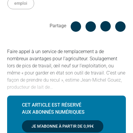
emploi
Facebook
Cop
Partage
Messenger
Linked in
Faire appel à un service de remplacement a de
nombreux avantages pour l’agriculteur. Soulagement
lors de pics de travail, œil neuf sur l’exploitation, ou
même « pour garder en état son outil de travail. C’est une
façon de prendre du recul », estime Jean-Michel Gouez,
producteur de lait de…
CET ARTICLE EST RÉSERVÉ
AUX ABONNÉS NUMÉRIQUES
JE M’ABONNE À PARTIR DE
0,99€