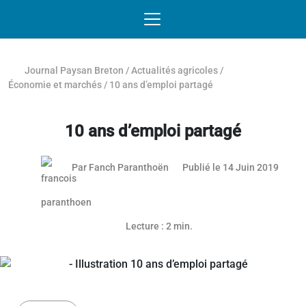
Passer au contenu
NAVIGATION MOBILE
O
NAVIGATION
PRINCIPALE
Journal Paysan Breton
/
Actualités agricoles
/
Économie et marchés
/
10 ans d’emploi partagé
10 ans d’emploi partagé
13 jui
Par
Fanch Paranthoën
Publié le 14 Juin 2019
Article réservé aux abonnés
Lecture : 2 min.