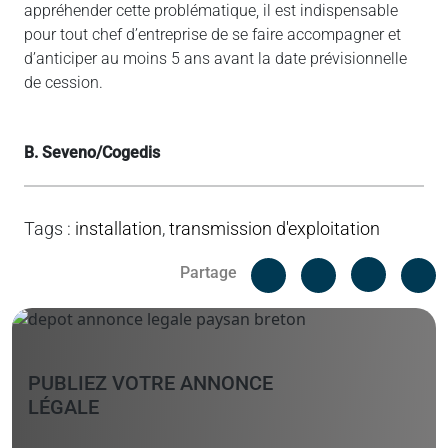
appréhender cette problématique, il est indispensable
pour tout chef d’entreprise de se faire accompagner et
d’anticiper au moins 5 ans avant la date prévisionnelle
de cession.
B. Seveno/Cogedis
Tags
:
installation
,
transmission d'exploitation
Facebook
C
Partage
Messenger
Linked i
PUBLIEZ VOTRE ANNONCE
LÉGALE