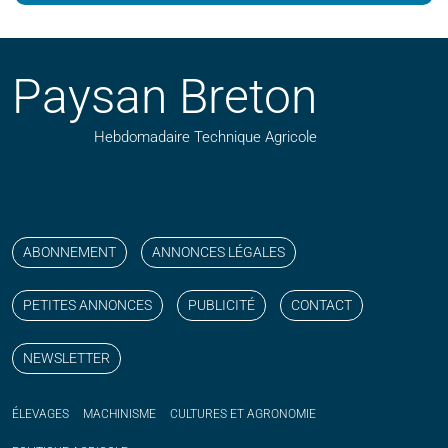
Paysan Breton
Hebdomadaire Technique Agricole
Suivez nos publications avec notre flux RSS
Aimez-nous sur facebook
Retrouvez-nous sur Linkedin
Suivez-nous sur instagram
Regardez-nous sur YouTube
ABONNEMENT
ANNONCES LÉGALES
PETITES ANNONCES
PUBLICITÉ
CONTACT
NEWSLETTER
ÉLEVAGES
MACHINISME
CULTURES ET AGRONOMIE