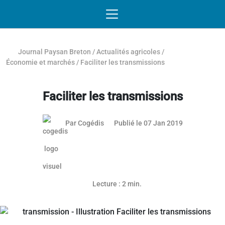
Passer au contenu
NAVIGATION MOBILE
O
NAVIGATION
PRINCIPALE
Journal Paysan Breton
/
Actualités agricoles
/
Économie et marchés
/
Faciliter les transmissions
Faciliter les transmissions
Par
Cogédis
Publié le 07 Jan 2019
Lecture : 2 min.