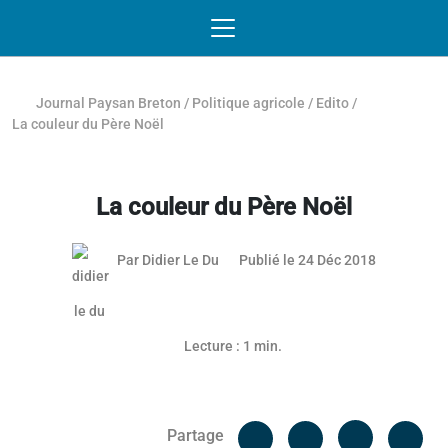
Passer au contenu
NAVIGATION MOBILE
O
NAVIGATION
PRINCIPALE
Journal Paysan Breton
/
Politique agricole
/
Edito
/
La couleur du Père Noël
La couleur du Père Noël
07 janvier 
Par
Didier Le Du
Publié le 24 Déc 2018
Lecture : 1 min.
Facebook
Cop
Partage