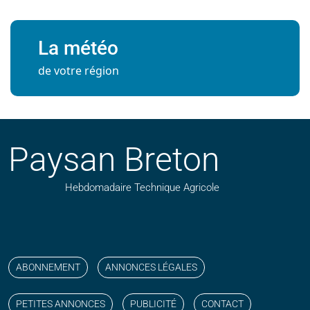
La météo
de votre région
Paysan Breton
Hebdomadaire Technique Agricole
Suivez nos publications avec notre flux RSS
Aimez-nous sur facebook
Retrouvez-nous sur Linkedin
Suivez-nous sur instagram
Regardez-nous sur YouTube
ABONNEMENT
ANNONCES LÉGALES
PETITES ANNONCES
PUBLICITÉ
CONTACT