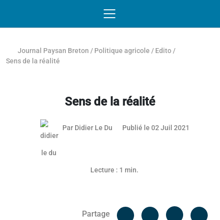
Passer au contenu
NAVIGATION MOBILE
O
NAVIGATION
PRINCIPALE
Journal Paysan Breton
/
Politique agricole
/
Edito
/
Sens de la réalité
Sens de la réalité
Par
Didier Le Du
Publié le 02 Juil 2021
Article réservé aux abonnés
Lecture : 1 min.
Facebook
Cop
Partage