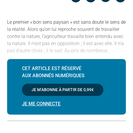
Messenger
Linked in
Le premier « bon sens paysan » est sans doute le sens de
la réalité. Alors qu’on lui reproche souvent de travailler
contre la nature, l’agriculteur travaille bien entendu avec
la nature. Il n’est pas en opposition ; il est avec elle. Il n’a
pas d’autre choix ; il le sait. Au prix de nombreux…
CET ARTICLE EST RÉSERVÉ
AUX ABONNÉS NUMÉRIQUES
JE M’ABONNE À PARTIR DE
0,99€
JE ME CONNECTE