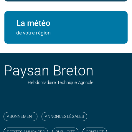
La météo
de votre région
Paysan Breton
Hebdomadaire Technique Agricole
Suivez nos publications avec notre flux RSS
Aimez-nous sur facebook
Retrouvez-nous sur Linkedin
Suivez-nous sur instagram
Regardez-nous sur YouTube
ABONNEMENT
ANNONCES LÉGALES
PETITES ANNONCES
PUBLICITÉ
CONTACT