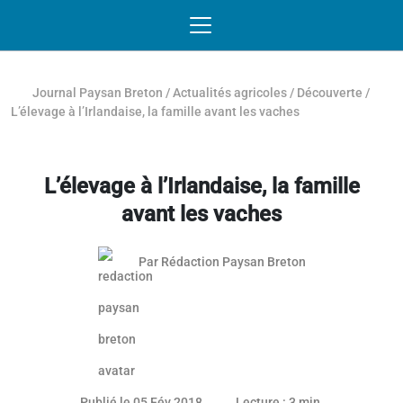
Passer au contenu
NAVIGATION MOBILE
O
NAVIGATION
PRINCIPALE
Journal Paysan Breton
/
Actualités agricoles
/
Découverte
/
L’élevage à l’Irlandaise, la famille avant les vaches
L’élevage à l’Irlandaise, la famille
avant les vaches
Par
Rédaction Paysan Breton
Publié le 05 Fév 2018
Lecture : 3 min.