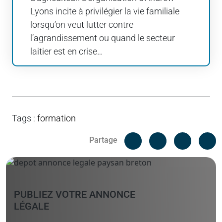
Lyons incite à privilégier la vie familiale
lorsqu’on veut lutter contre
l’agrandissement ou quand le secteur
laitier est en crise…
Tags
:
formation
Facebook
C
Partage
Messenger
Linked i
PUBLIEZ VOTRE ANNONCE
LÉGALE