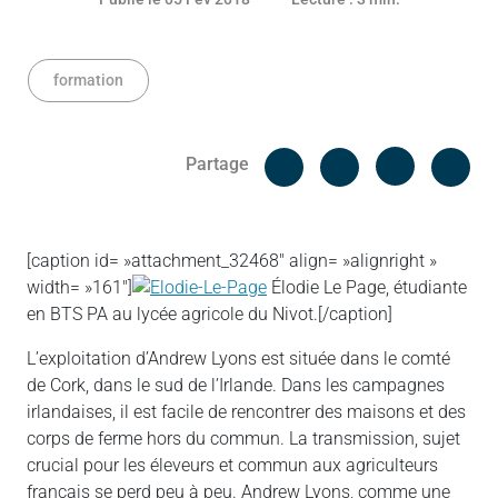
formation
Facebook
Cop
Partage
Messenger
Linked in
[caption id= »attachment_32468″ align= »alignright »
width= »161″]
Élodie Le Page, étudiante
en BTS PA au lycée agricole du Nivot.[/caption]
L’exploitation d’Andrew Lyons est située dans le comté
de Cork, dans le sud de l’Irlande. Dans les campagnes
irlandaises, il est facile de rencontrer des maisons et des
corps de ferme hors du commun. La transmission, sujet
crucial pour les éleveurs et commun aux agriculteurs
français se perd peu à peu. Andrew Lyons, comme une