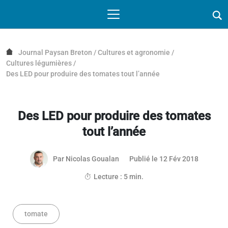
Passer au contenu
NAVIGATION MOBILE
O
NAVIGATION
PRINCIPALE
Journal Paysan Breton
/
Cultures et agronomie
/
Cultures légumières
/
Des LED pour produire des tomates tout l’année
Des LED pour produire des tomates
tout l’année
12 févrie
Par
Nicolas Goualan
Publié le 12 Fév 2018
Lecture : 5 min.
tomate