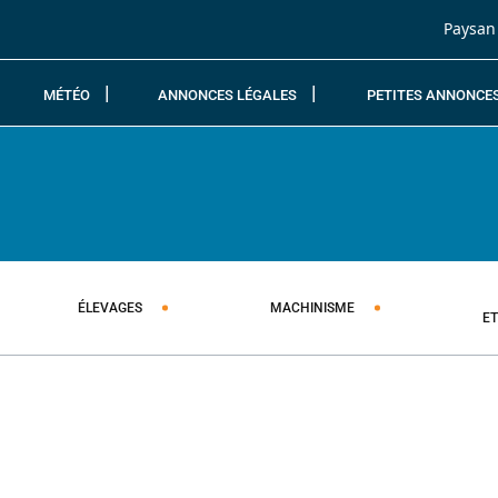
Passer au contenu
Paysan
MÉTÉO
ANNONCES LÉGALES
PETITES ANNONCE
ÉLEVAGES
MACHINISME
E