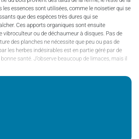
 les essences sont utilisées, comme le noisetier qui se
essants que des espèces très dures qui se
îcher. Ces apports organiques sont ensuite
de vibroculteur ou de déchaumeur à disques. Pas de
 culture des planches ne nécessite que peu ou pas de
ar les herbes indésirables est en partie géré par de
t en bonne santé. J’observe beaucoup de limaces, mais il