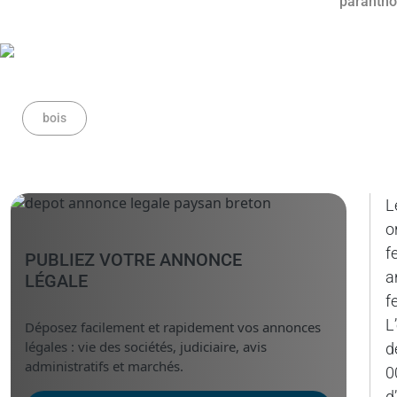
bois
L
o
f
PUBLIEZ VOTRE ANNONCE
a
LÉGALE
f
L
Déposez facilement et rapidement vos annonces
légales : vie des sociétés, judiciaire, avis
d
administratifs et marchés.
0
d