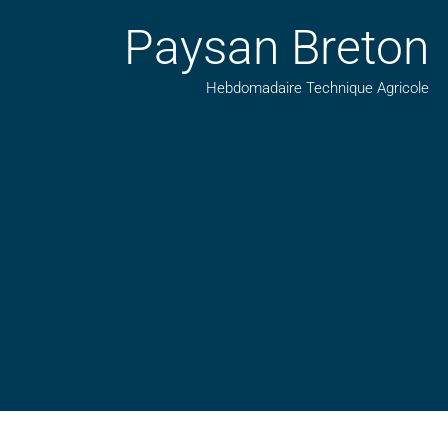
Paysan Breton
Hebdomadaire Technique Agricole
Suivez nos publications avec notre flux RSS
Aimez-nous sur facebook
Retrouvez-nous sur Linkedin
Suivez-nous sur insta
Regardez-nous