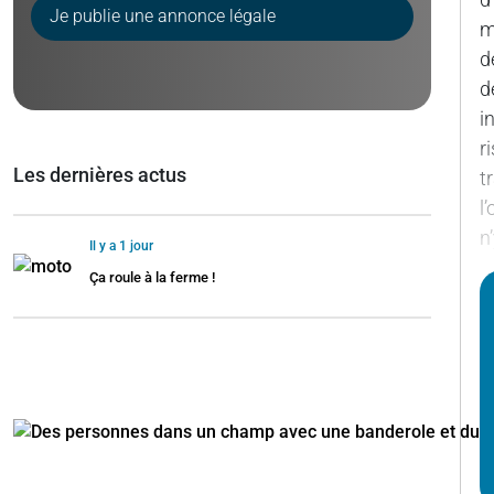
Je publie une annonce légale
m
d
d
i
r
Les dernières actus
t
l
n
Il y a 1 jour
Ça roule à la ferme !