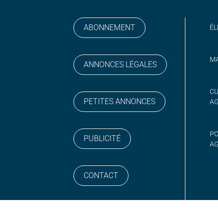
ABONNEMENT
ÉL
MA
ANNONCES LÉGALES
gram
 sur YouTube
CU
PETITES ANNONCES
A
PO
PUBLICITÉ
AG
CONTACT
NEWSLETTER