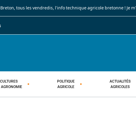
 Breton
, tous les vendredis, l'info technique agricole bretonne !
Je m
S
JOURNAL PAYSAN BRETON
HEBDOMADAIRE TECHNIQUE AGRI
CULTURES
POLITIQUE
ACTUALITÉS
T AGRONOMIE
AGRICOLE
AGRICOLES