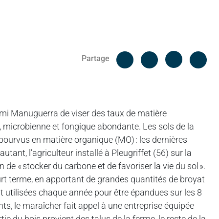
Facebook
Cop
Partage
Messenger
Linked in
émi Manuguerra de viser des taux de matière
, microbienne et fongique abondante. Les sols de la
ourvus en matière organique (MO) : les dernières
utant, l’agriculteur installé à Pleugriffet (56) sur la
n de « stocker du carbone et de favoriser la vie du sol ».
urt terme, en apportant de grandes quantités de broyat
nt utilisées chaque année pour être épandues sur les 8
, le maraîcher fait appel à une entreprise équipée
ie du bois provient des talus de la ferme, le reste de la