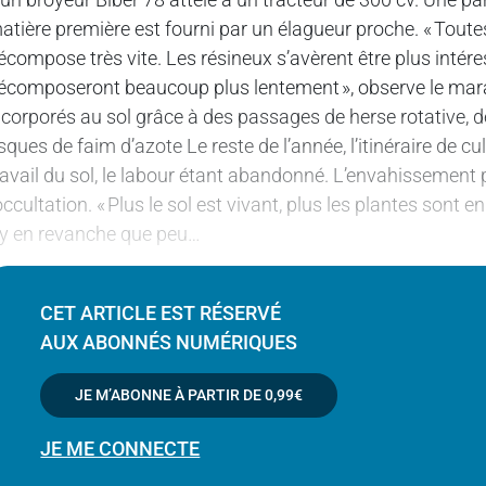
atière première est fourni par un élagueur proche. « Toutes
écompose très vite. Les résineux s’avèrent être plus intér
écomposeront beaucoup plus lentement », observe le mara
ncorporés au sol grâce à des passages de herse rotative, 
isques de faim d’azote Le reste de l’année, l’itinéraire de
ravail du sol, le labour étant abandonné. L’envahissement p
’occultation. « Plus le sol est vivant, plus les plantes son
’y en revanche que peu…
CET ARTICLE EST RÉSERVÉ
AUX ABONNÉS NUMÉRIQUES
Il y a 1
jour
Garder
JE M’ABONNE À PARTIR DE
0,99€
cette
ruralité
JE ME CONNECTE
que
l’on