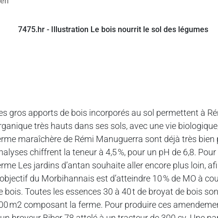
es gros apports de bois incorporés au sol permettent à R
rganique très hauts dans ses sols, avec une vie biologique
erme maraîchère de Rémi Manuguerra sont déjà très bien p
nalyses chiffrent la teneur à 4,5 %, pour un pH de 6,8. Pour a
erme Les jardins d’antan souhaite aller encore plus loin, afi
’objectif du Morbihannais est d’atteindre 10 % de MO à co
e bois. Toutes les essences 30 à 40 t de broyat de bois so
00 m2 composant la ferme. Pour produire ces amendements
’un broyeur Biber 78 attelé à un tracteur de 300 cv. Une part