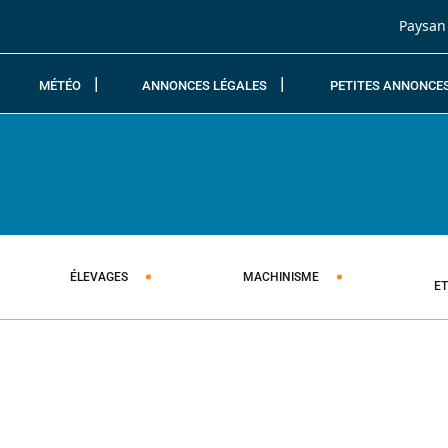
Passer au contenu
Paysan
MÉTÉO
ANNONCES LÉGALES
PETITES ANNONCE
ÉLEVAGES
MACHINISME
E