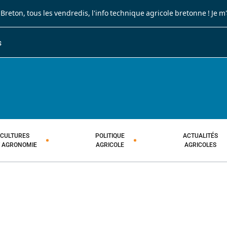
 Breton
, tous les vendredis, l'info technique agricole bretonne !
Je m
S
JOURNAL PAYSAN BRETON
HEBDOMADAIRE TECHNIQUE AGRI
CULTURES
POLITIQUE
ACTUALITÉS
T AGRONOMIE
AGRICOLE
AGRICOLES