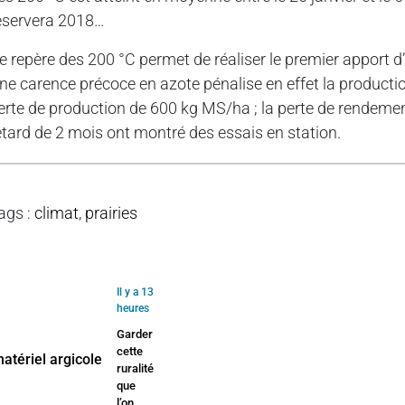
éservera 2018…
e repère des 200 °C permet de réaliser le premier apport d
ne carence précoce en azote pénalise en effet la productio
erte de production de 600 kg MS/ha ; la perte de rendemen
etard de 2 mois ont montré des essais en station.
ags
:
climat
,
prairies
Il y a 13
heures
Garder
cette
ruralité
que
l’on