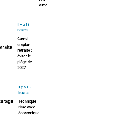
aime
Il y a 13
heures
Cumul
emploi-
retraite :
éviter le
piège de
2027
Il y a 13
heures
Technique
rime avec
économique