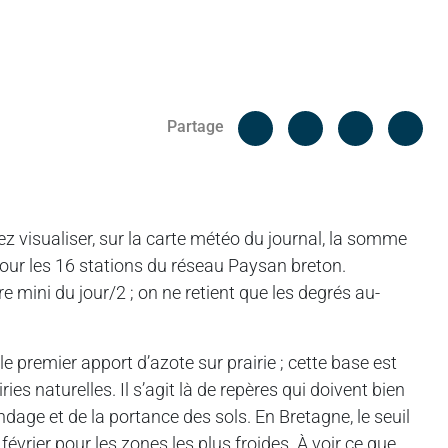
Facebook
Cop
Partage
Messenger
Linked in
ez visualiser, sur la carte météo du journal, la somme
ur les 16 stations du réseau Paysan breton.
 mini du jour/2 ; on ne retient que les degrés au-
e premier apport d’azote sur prairie ; cette base est
ies naturelles. Il s’agit là de repères qui doivent bien
dage et de la portance des sols. En Bretagne, le seuil
février pour les zones les plus froides. À voir ce que