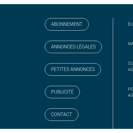
ABONNEMENT
ÉL
MA
ANNONCES LÉGALES
gram
 sur YouTube
CU
PETITES ANNONCES
A
PO
PUBLICITÉ
AG
CONTACT