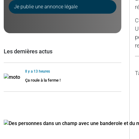
Je publie une annonce légale
r
C
U
p
r
Les dernières actus
Il y a 13 heures
T
Ça roule à la ferme !