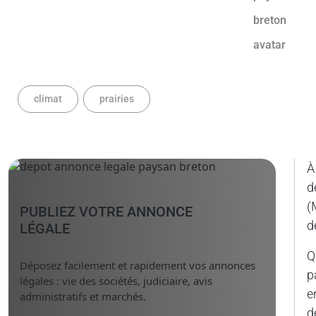
climat
prairies
À
d
(
PUBLIEZ VOTRE ANNONCE
d
LÉGALE
Q
Déposez facilement et rapidement vos annonces
p
légales : vie des sociétés, judiciaire, avis
e
administratifs et marchés.
d