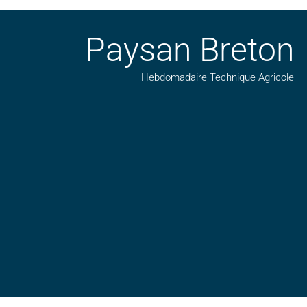
Paysan Breton
Hebdomadaire Technique Agricole
Suivez nos publications avec notre flux RSS
Aimez-nous sur facebook
Retrouvez-nous sur Linkedin
Suivez-nous sur insta
Regardez-nous