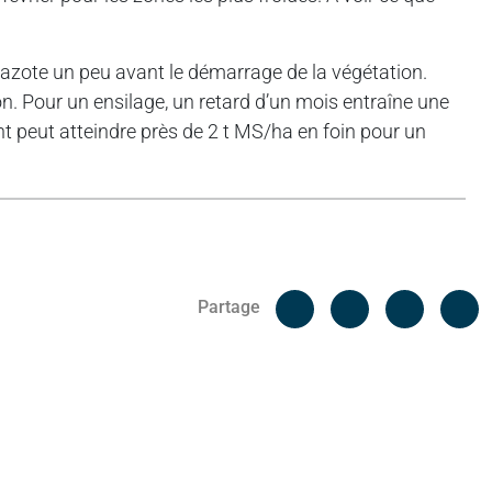
’azote un peu avant le démarrage de la végétation.
n. Pour un ensilage, un retard d’un mois entraîne une
t peut atteindre près de 2 t MS/ha en foin pour un
Facebook
C
Partage
Messenger
Linked i