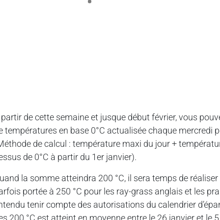
 partir de cette semaine et jusque début février, vous pouv
e températures en base 0°C actualisée chaque mercredi po
Méthode de calcul : température maxi du jour + température
essus de 0°C à partir du 1er janvier).
uand la somme atteindra 200 °C, il sera temps de réaliser l
arfois portée à 250 °C pour les ray-grass anglais et les prair
ntendu tenir compte des autorisations du calendrier d’épan
es 200 °C est atteint en moyenne entre le 26 janvier et le 5 