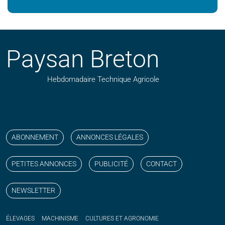
Paysan Breton
Hebdomadaire Technique Agricole
Suivez nos publications avec notre flux RSS
Aimez-nous sur facebook
Retrouvez-nous sur Linkedin
Suivez-nous sur instagram
Regardez-nous sur YouTube
ABONNEMENT
ANNONCES LÉGALES
PETITES ANNONCES
PUBLICITÉ
CONTACT
NEWSLETTER
ÉLEVAGES
MACHINISME
CULTURES ET AGRONOMIE