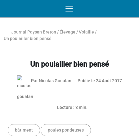
Passer au contenu
NAVIGATION MOBILE
O
NAVIGATION
PRINCIPALE
Journal Paysan Breton
/
Élevage
/
Volaille
/
Un poulailler bien pensé
Un poulailler bien pensé
Par
Nicolas Goualan
Publié le 24 Août 2017
Lecture : 3 min.
bâtiment
poules pondeuses