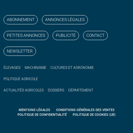
Suivez nos publications avec notre flux RSS
Aimez-nous sur facebook
Retrouvez-nous sur Linkedin
Suivez-nous sur instagram
Regardez-nous sur YouTube
ABONNEMENT
ANNONCES LÉGALES
PETITES ANNONCES
PUBLICITÉ
CONTACT
NEWSLETTER
ÉLEVAGES
MACHINISME
CULTURES ET AGRONOMIE
POLITIQUE
AGRICOLE
ACTUALITÉS
AGRICOLES
DOSSIERS
DÉPARTEMENT
MENTIONS LÉGALES
CONDITIONS GÉNÉRALES DES VENTES
POLITIQUE DE CONFIDENTIALITÉ
POLITIQUE DE COOKIES (UE)