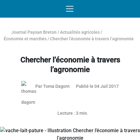
Passer au contenu
NAVIGATION MOBILE
O
NAVIGATION
PRINCIPALE
Journal Paysan Breton
/
Actualités agricoles
/
Économie et marchés
/
Chercher l’économie à travers l’agronomie
Chercher l’économie à travers
l’agronomie
04 juillet 
Par
Toma Dagorn
Publié le 04 Juil 2017
Lecture : 3 min.