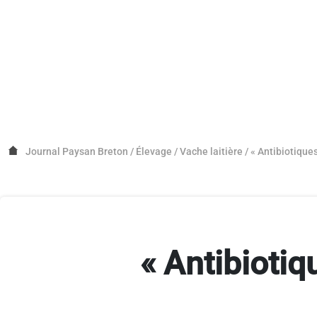
Journal Paysan Breton
/
Élevage
/
Vache laitière
/
« Antibiotique
« Antibioti