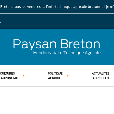
 Breton
, tous les vendredis, l'info technique agricole bretonne !
Je m
S
JOURNA
HEBDOM
CULTURES
POLITIQUE
ACTUALITÉS
T AGRONOMIE
AGRICOLE
AGRICOLES