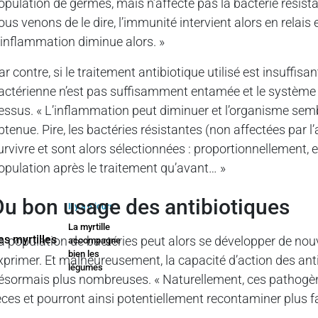
opulation de germes, mais n’affecte pas la bactérie rési
ous venons de le dire, l’immunité intervient alors en relais
’inflammation diminue alors. »
ar contre, si le traitement antibiotique utilisé est insuffisa
actérienne n’est pas suffisamment entamée et le système 
essus. « L’inflammation peut diminuer et l’organisme semb
btenue. Pire, les bactéries résistantes (non affectées par 
urvivre et sont alors sélectionnées : proportionnellement
opulation après le traitement qu’avant… »
du bon usage des antibiotiques
Il y a 6 jours
La myrtille
a population de bactéries peut alors se développer de nouv
accompagne
bien les
xprimer. Et malheureusement, la capacité d’action des ant
légumes
ésormais plus nombreuses. « Naturellement, ces pathogèn
èces et pourront ainsi potentiellement recontaminer plus fac