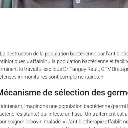
 La destruction de la population bactérienne par l’antibiotiq
ntibiotiques « affaiblit » la population bactérienne et faci
erminent le travail », explique Dr Tanguy Rault, GTV Bretag
éfenses immunitaires sont complémentaires. »
mécanisme de sélection des germ
aintenant, imaginons une population bactérienne (parmi l
actérie résistante) qui infecte un tissu. Un traitement est 
our soigner le bovin malade. « L’antibiothérapie affaiblit n