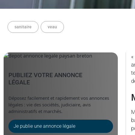
sanitaire
veau
«
a
t
PUBLIEZ VOTRE ANNONCE
d
LÉGALE
Déposez facilement et rapidement vos annonces
légales : vie des sociétés, judiciaire, avis
administratifs et marchés.
M
b
Je publie une annonce légale
p