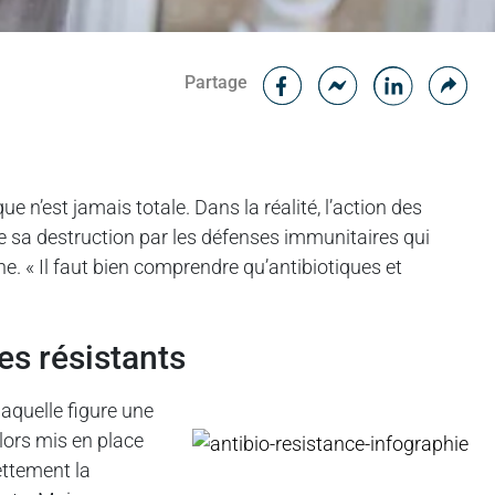
Facebook
Cop
Partage
Messenger
Linked in
ue n’est jamais totale. Dans la réalité, l’action des
lite sa destruction par les défenses immunitaires qui
ne. « Il faut bien comprendre qu’antibiotiques et
es résistants
aquelle figure une
alors mis en place
ettement la