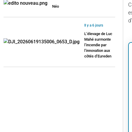
C
Néo
e
d
Il y a 6 jours
L’élevage de Luc
Mahé surmonte
l’incendie par
l’innovation aux
côtés d’Eureden