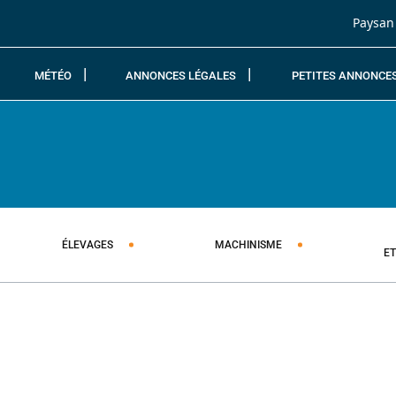
Passer au contenu
Paysan
MÉTÉO
ANNONCES LÉGALES
PETITES ANNONCE
ÉLEVAGES
MACHINISME
E