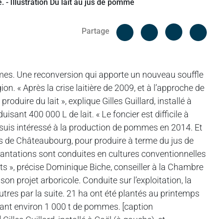
Facebook
Cop
Partage
Messenger
Linked in
ommes. Une reconversion qui apporte un nouveau souffle
on. « Après la crise laitière de 2009, et à l’approche de
roduire du lait », explique Gilles Guillard, installé à
isant 400 000 L de lait. « Le foncier est difficile à
e suis intéressé à la production de pommes en 2014. Et
rs de Châteaubourg, pour produire à terme du jus de
lantations sont conduites en cultures conventionnelles
rêts », précise Dominique Biche, conseiller à la Chambre
n projet arboricole. Conduite sur l’exploitation, la
utres par la suite. 21 ha ont été plantés au printemps
isant environ 1 000 t de pommes. [caption