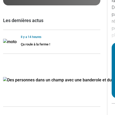
i
D
p
Les dernières actus
r
p
p
Il y a 14 heures
Ça roule à la ferme !