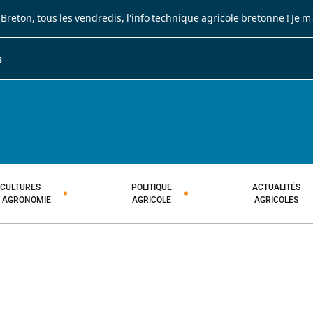
 Breton
, tous les vendredis, l'info technique agricole bretonne !
Je m
S
JOURNAL PAYSAN BRETON
HEBDOMADAIRE TECHNIQUE AGRI
CULTURES
POLITIQUE
ACTUALITÉS
T AGRONOMIE
AGRICOLE
AGRICOLES