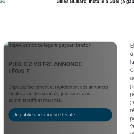
É
à
l
PUBLIEZ VOTRE ANNONCE
G
LÉGALE
a
j
Déposez facilement et rapidement vos annonces
légales : vie des sociétés, judiciaire, avis
p
administratifs et marchés.
;
r
Je publie une annonce légale
p
2