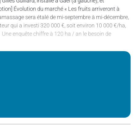
lles Guillard, installé à Gaël (à gauche), et
tion] Évolution du marché « Les fruits arriveront à
le ramassage sera étalé de mi-septembre à mi-décembre,
eur qui a investi 320 000 €, soit environ 10 000 €/ha,
… Une enquête chiffre à 120 ha / an le besoin de