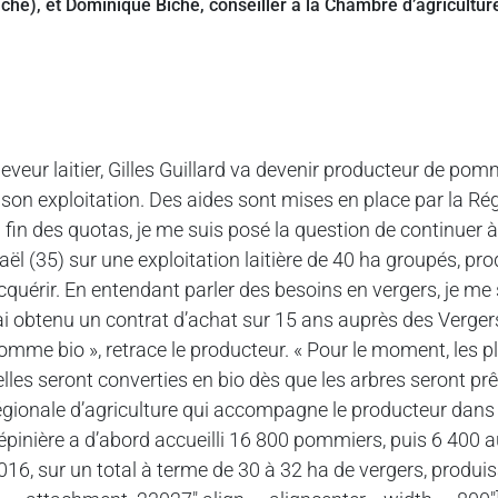
leveur laitier, Gilles Guillard va devenir producteur de p
 son exploitation. Des aides sont mises en place par la Régi
a fin des quotas, je me suis posé la question de continuer à p
aël (35) sur une exploitation laitière de 40 ha groupés, produ
cquérir. En entendant parler des besoins en vergers, je m
’ai obtenu un contrat d’achat sur 15 ans auprès des Verge
omme bio », retrace le producteur. « Pour le moment, les p
 elles seront converties en bio dès que les arbres seront p
égionale d’agriculture qui accompagne le producteur dans so
épinière a d’abord accueilli 16 800 pommiers, puis 6 400 a
016, sur un total à terme de 30 à 32 ha de vergers, produ