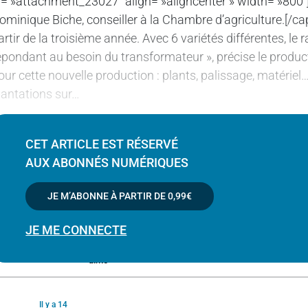
d= »attachment_23027″ align= »aligncenter » width= »800″] Gi
ominique Biche, conseiller à la Chambre d’agriculture.[/cap
artir de la troisième année. Avec 6 variétés différentes, 
épondant au besoin du transformateur », précise le product
our cette nouvelle production : plants, palissage, matériel
lantations sur…
CET ARTICLE EST RÉSERVÉ
AUX ABONNÉS NUMÉRIQUES
Il y a 14
heures
Garder
JE M’ABONNE À PARTIR DE
0,99€
cette
ruralité
JE ME CONNECTE
que
l’on
aime
Il y a 14