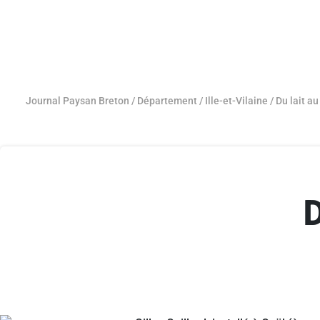
Journal Paysan Breton
/
Département
/
Ille-et-Vilaine
/
Du lait a
D