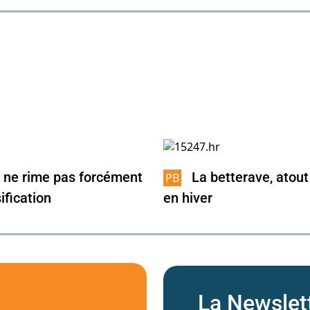
n ne rime pas forcément
La betterave, atout
ification
en hiver
La Newslet