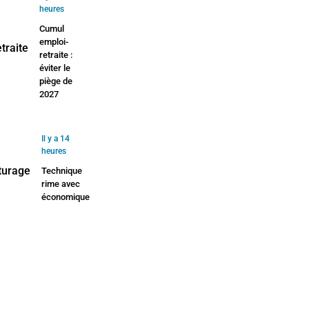
heures
Cumul
emploi-
retraite :
éviter le
piège de
2027
Il y a 14
heures
Technique
rime avec
économique