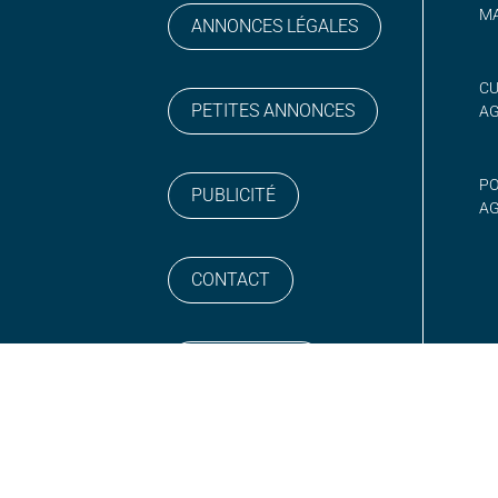
MA
ANNONCES LÉGALES
gram
 sur YouTube
CU
PETITES ANNONCES
A
PO
PUBLICITÉ
AG
CONTACT
NEWSLETTER
ONS GÉNÉRALES DES VENTES
POLITIQUE DE CONFIDENTIALI