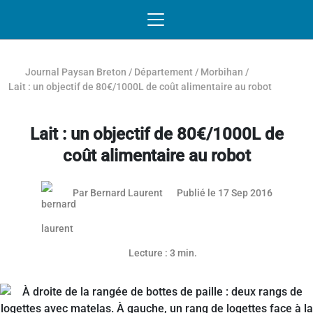
Passer au contenu
NAVIGATION MOBILE
O
NAVIGATION
PRINCIPALE
Journal Paysan Breton
/
Département
/
Morbihan
/
Lait : un objectif de 80€/1000L de coût alimentaire au robot
Lait : un objectif de 80€/1000L de
coût alimentaire au robot
21 septe
Par
Bernard Laurent
Publié le 17 Sep 2016
Lecture : 3 min.