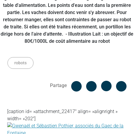
robots
Facebook
Cop
Partage
Messenger
Linked in
[caption id= »attachment_22417″ align= »alignright »
width= »202″]