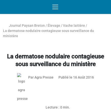
Passer au contenu
NAVIGATION MOBILE
O
NAVIGATION
PRINCIPALE
Journal Paysan Breton
/
Élevage
/
Vache laitière
/
La dermatose nodulaire contagieuse sous surveillance du
ministère
La dermatose nodulaire contagieuse
sous surveillance du ministère
Par
Agra Presse
Publié le 16 Août 2016
Lecture : 0 min.