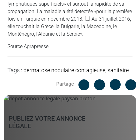
lymphatiques superficiels» et surtout la rapidité de sa
propagation. La maladie a été détectée «pour la première
fois en Turquie en novembre 2013. […] Au 31 juillet 2016,
elle touchait la Grèce, la Bulgarie, la Macédoine, le
Monténégro, l’Albanie et la Serbie».
Source Agrapresse
Tags
:
dermatose nodulaire contagieuse
,
sanitaire
Facebook
C
Partage
Messenger
Linked i
PUBLIEZ VOTRE ANNONCE
LÉGALE