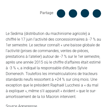
Facebook
Cop
Partage
Messenger
Linked in
Le Sedima (distribution du machinisme agricole) a
chiffré le 17 juin l’activité des concessionnaires à -7 % au
1er semestre. Le secteur connaît « une baisse globale de
l’activité (prises de commandes, ventes de pièces,
prestations à l’atelier) autour de -7 % sur le 1er semestre,
après une année 2015 où le chiffre d’affaires était estimé
à -3 % », a indiqué la responsable d’études Sylvie
Domenech. Toutefois les immatriculations de tracteurs
standards neufs ressortent à +24 % sur cinq mois. Une
exception que le président Raphaël Lucchesi a « du mal
à expliquer », même s’il apparaît « évident » que le sur-
amortissement de la loi Macron intervient.
Source Agrapresse.