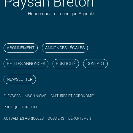
Paysan Breton
Hebdomadaire Technique Agricole
Suivez nos publications avec notre flux RSS
Aimez-nous sur facebook
Retrouvez-nous sur Linkedin
Suivez-nous sur instagram
Regardez-nous sur YouTube
ABONNEMENT
ANNONCES LÉGALES
PETITES ANNONCES
PUBLICITÉ
CONTACT
NEWSLETTER
ÉLEVAGES
MACHINISME
CULTURES ET AGRONOMIE
POLITIQUE
AGRICOLE
ACTUALITÉS
AGRICOLES
DOSSIERS
DÉPARTEMENT