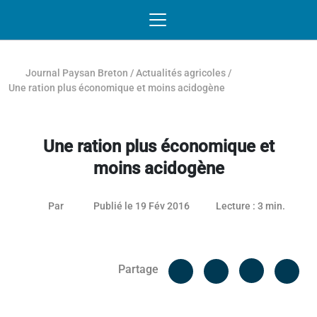
Passer au contenu
NAVIGATION MOBILE
O
NAVIGATION
PRINCIPALE
Journal Paysan Breton
/
Actualités agricoles
/
Une ration plus économique et moins acidogène
Une ration plus économique et
moins acidogène
26 janvier 2021
Par
Publié le 19 Fév 2016
Lecture : 3 min.
Facebook
Cop
Partage
Messenger
Linked in