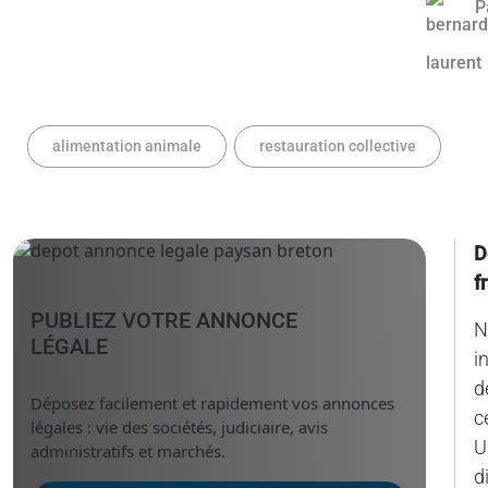
P
alimentation animale
restauration collective
D
f
PUBLIEZ VOTRE ANNONCE
N
LÉGALE
i
d
Déposez facilement et rapidement vos annonces
c
légales : vie des sociétés, judiciaire, avis
U
administratifs et marchés.
d