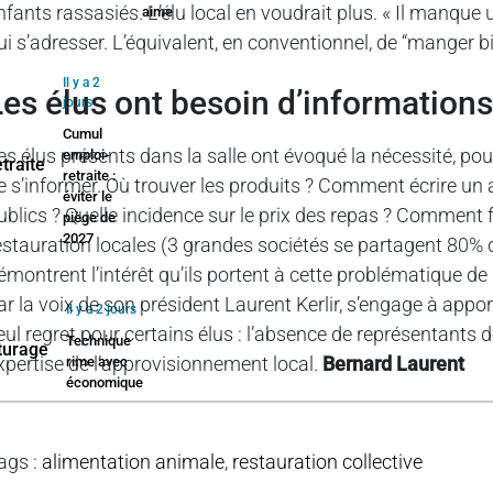
nfants rassasiés. L’élu local en voudrait plus. « Il manque 
aime
ui s’adresser. L’équivalent, en conventionnel, de “manger b
Il y a 2
Les élus ont besoin d’information
jours
Cumul
es élus présents dans la salle ont évoqué la nécessité, pou
emploi-
retraite :
e s’informer. Où trouver les produits ? Comment écrire un a
éviter le
ublics ? Quelle incidence sur le prix des repas ? Comment f
piège de
2027
estauration locales (3 grandes sociétés se partagent 80% 
émontrent l’intérêt qu’ils portent à cette problématique d
ar la voix de son président Laurent Kerlir, s’engage à app
Il y a 2 jours
eul regret pour certains élus : l’absence de représentants 
Technique
xpertise de l’approvisionnement local.
Bernard Laurent
rime avec
économique
ags
:
alimentation animale
,
restauration collective