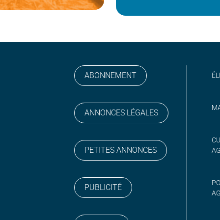
ABONNEMENT
ÉL
MA
ANNONCES LÉGALES
gram
 sur YouTube
CU
PETITES ANNONCES
A
PO
PUBLICITÉ
AG