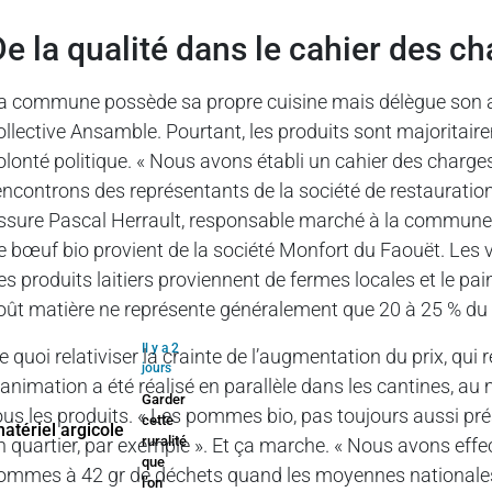
De la qualité dans le cahier des c
a commune possède sa propre cuisine mais délègue son a
ollective Ansamble. Pourtant, les produits sont majoritair
olonté politique. « Nous avons établi un cahier des charge
encontrons des représentants de la société de restauratio
ssure Pascal Herrault, responsable marché à la commune.
e bœuf bio provient de la société Monfort du Faouët. Les v
es produits laitiers proviennent de fermes locales et le pa
oût matière ne représente généralement que 20 à 25 % du 
Il y a 2
e quoi relativiser la crainte de l’augmentation du prix, qui
jours
’animation a été réalisé en parallèle dans les cantines, au
Garder
ous les produits. « Les pommes bio, pas toujours aussi pr
cette
ruralité
n quartier, par exemple ». Et ça marche. « Nous avons effe
que
ommes à 42 gr de déchets quand les moyennes nationales s
l’on