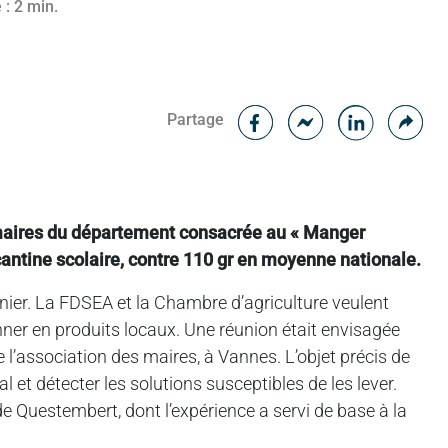
 : 2 min.
Facebook
Cop
Partage
Messenger
Linked in
 maires du département consacrée au « Manger
 cantine scolaire, contre 110 gr en moyenne nationale.
nier. La FDSEA et la Chambre d’agriculture veulent
onner en produits locaux. Une réunion était envisagée
de l’association des maires, à Vannes. L’objet précis de
l et détecter les solutions susceptibles de les lever.
de Questembert, dont l’expérience a servi de base à la