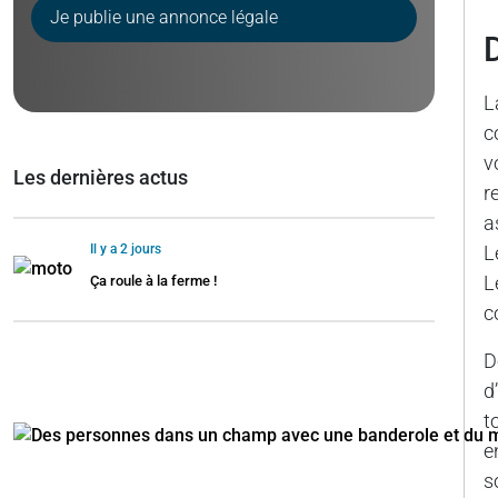
Je publie une annonce légale
L
c
v
Les dernières actus
r
a
Il y a 2 jours
L
L
Ça roule à la ferme !
c
D
d
t
e
s