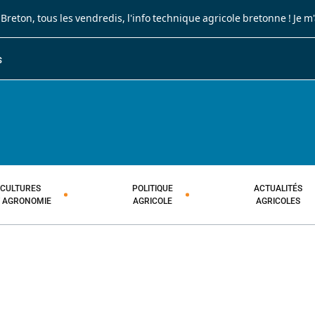
 Breton
, tous les vendredis, l'info technique agricole bretonne !
Je m
S
JOURNAL PAYSAN BRETON
HEBDOMADAIRE TECHNIQUE AGRI
CULTURES
POLITIQUE
ACTUALITÉS
T AGRONOMIE
AGRICOLE
AGRICOLES